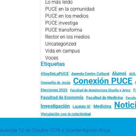
Lo más leído
PUCE en la comunidad
PUCE en los medios
PUCE investiga
PUCE transforma
Rector en los medios
Uncategorized
Vida en campus
Voces
Etiquetas
Alumni
#SoyDeLaPUCE
Agenda Centro Cultural
AUS
Conexión PUCE
Compañía de Jesús
Elecciones 2025
F
Facultad de Arquitectura Diseño y Artes
Facultad de Economía
Facultad de Medicina
Facult
Notic
Investigación
Medicina
Laudato Si’
Vinculación con la colectividad
Avenida 12 de Octubre 1076 y Vicente Ramón Roca