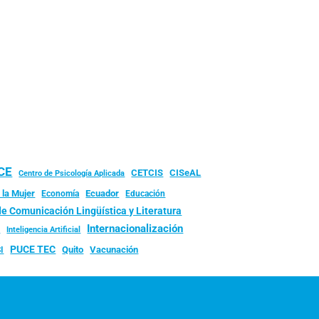
UCE
CISeAL
CETCIS
Centro de Psicología Aplicada
 la Mujer
Ecuador
Economía
Educación
de Comunicación Lingüística y Literatura
d
Internacionalización
Inteligencia Artificial
PUCE TEC
Quito
Vacunación
I