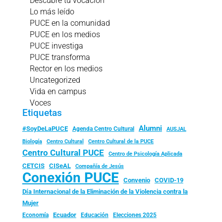
Descubre tu vocación
Lo más leído
PUCE en la comunidad
PUCE en los medios
PUCE investiga
PUCE transforma
Rector en los medios
Uncategorized
Vida en campus
Voces
Etiquetas
Alumni
#SoyDeLaPUCE
Agenda Centro Cultural
AUSJAL
Biología
Centro Cultural
Centro Cultural de la PUCE
Centro Cultural PUCE
Centro de Psicología Aplicada
CISeAL
CETCIS
Compañía de Jesús
Conexión PUCE
Convenio
COVID-19
Día Internacional de la Eliminación de la Violencia contra la
Mujer
Ecuador
Economía
Educación
Elecciones 2025