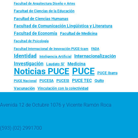
Facultad de Arquitectura Diseño y Artes
Facultad de Ciencias de la Educación
Facultad de Ciencias Humanas
Facultad de Comunicación Lingüística y Literatura
Facultad de Economía
Facultad de Medicina
Facultad de Psicología
FADA
Facultad Internacional de Innovación PUCE-Icam
Identidad
Internacionalización
Inteligencia Artificial
Investigación
Medicina
Laudato Si’
PUCE
Noticias PUCE
PUCE Ibarra
PUCE TEC
Quito
PUCESA
PUCESI
PUCE Nacional
Vacunación
Vinculación con la colectividad
Avenida 12 de Octubre 1076 y Vicente Ramón Roca
(593) (02) 2991700