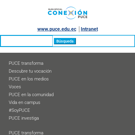
www.puce.edu.ec
│
Intranet
Buscar:
PUCE transforma
Descubre tu vocación
PUCE en los medios
Voces
PUCE en la comunidad
Vida en campus
#SoyPUCE
PUCE investiga
PUCE transforma