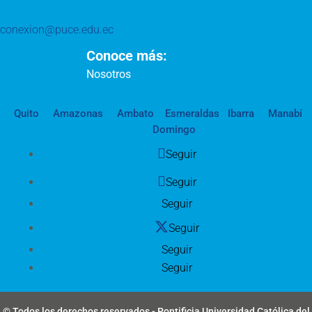
conexion@puce.edu.ec
Conoce más:
Nosotros
Quito
Amazonas
Ambato
Esmeraldas
Ibarra
Manabí
Domingo
Seguir
Seguir
Seguir
Seguir
Seguir
Seguir
© Todos los derechos reservados - Pontificia Universidad Católica del