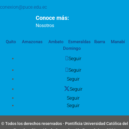
conexion@puce.edu.ec
Conoce más:
Nosotros
Quito
Amazonas
Ambato
Esmeraldas
Ibarra
Manabí
Domingo
Seguir
Seguir
Seguir
Seguir
Seguir
Seguir
© Todos los derechos reservados - Pontificia Universidad Católica del