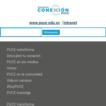
www.puce.edu.ec
│
Intranet
Buscar:
PUCE transforma
Descubre tu vocación
PUCE en los medios
Voces
PUCE en la comunidad
Vida en campus
#SoyPUCE
PUCE investiga
PUCE transforma