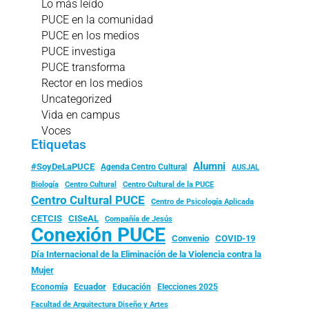
Lo más leído
PUCE en la comunidad
PUCE en los medios
PUCE investiga
PUCE transforma
Rector en los medios
Uncategorized
Vida en campus
Voces
Etiquetas
Alumni
#SoyDeLaPUCE
Agenda Centro Cultural
AUSJAL
Biología
Centro Cultural
Centro Cultural de la PUCE
Centro Cultural PUCE
Centro de Psicología Aplicada
CISeAL
CETCIS
Compañía de Jesús
Conexión PUCE
Convenio
COVID-19
Día Internacional de la Eliminación de la Violencia contra la
Mujer
Ecuador
Economía
Educación
Elecciones 2025
Facultad de Arquitectura Diseño y Artes