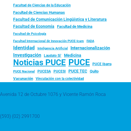
Facultad de Ciencias de la Educación
Facultad de Ciencias Humanas
Facultad de Comunicación Lingüística y Literatura
Facultad de Economía
Facultad de Medicina
Facultad de Psicología
FADA
Facultad Internacional de Innovación PUCE-Icam
Identidad
Internacionalización
Inteligencia Artificial
Investigación
Medicina
Laudato Si’
PUCE
Noticias PUCE
PUCE Ibarra
PUCE TEC
Quito
PUCESA
PUCESI
PUCE Nacional
Vacunación
Vinculación con la colectividad
Avenida 12 de Octubre 1076 y Vicente Ramón Roca
(593) (02) 2991700