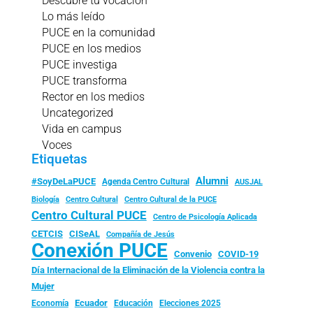
Descubre tu vocación
Lo más leído
PUCE en la comunidad
PUCE en los medios
PUCE investiga
PUCE transforma
Rector en los medios
Uncategorized
Vida en campus
Voces
Etiquetas
Alumni
#SoyDeLaPUCE
Agenda Centro Cultural
AUSJAL
Biología
Centro Cultural
Centro Cultural de la PUCE
Centro Cultural PUCE
Centro de Psicología Aplicada
CISeAL
CETCIS
Compañía de Jesús
Conexión PUCE
Convenio
COVID-19
Día Internacional de la Eliminación de la Violencia contra la
Mujer
Ecuador
Economía
Educación
Elecciones 2025