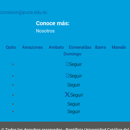
conexion@puce.edu.ec
Conoce más:
Nosotros
Quito
Amazonas
Ambato
Esmeraldas
Ibarra
Manabí
Domingo
Seguir
Seguir
Seguir
Seguir
Seguir
Seguir
© Todos los derechos reservados - Pontificia Universidad Católica del