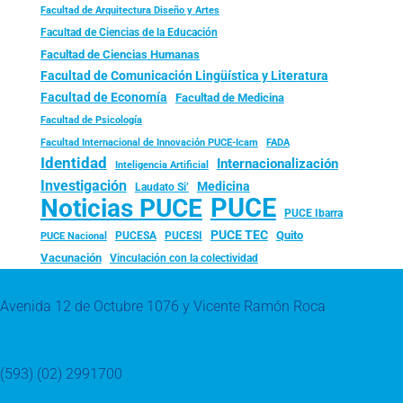
Facultad de Arquitectura Diseño y Artes
Facultad de Ciencias de la Educación
Facultad de Ciencias Humanas
Facultad de Comunicación Lingüística y Literatura
Facultad de Economía
Facultad de Medicina
Facultad de Psicología
FADA
Facultad Internacional de Innovación PUCE-Icam
Identidad
Internacionalización
Inteligencia Artificial
Investigación
Medicina
Laudato Si’
PUCE
Noticias PUCE
PUCE Ibarra
PUCE TEC
Quito
PUCESA
PUCESI
PUCE Nacional
Vacunación
Vinculación con la colectividad
Avenida 12 de Octubre 1076 y Vicente Ramón Roca
(593) (02) 2991700