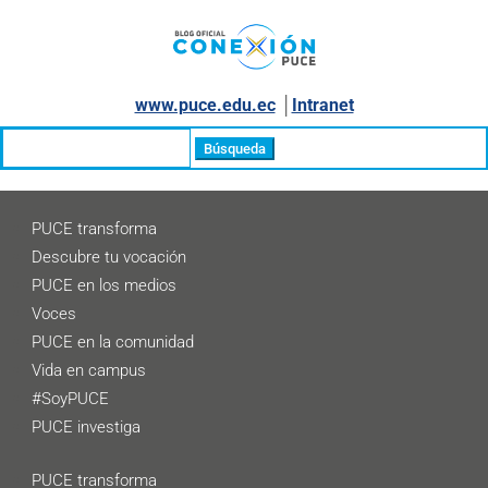
www.puce.edu.ec
│
Intranet
Buscar:
PUCE transforma
Descubre tu vocación
PUCE en los medios
Voces
PUCE en la comunidad
Vida en campus
#SoyPUCE
PUCE investiga
PUCE transforma