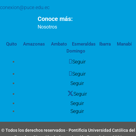
conexion@puce.edu.ec
Conoce más:
Nosotros
Quito
Amazonas
Ambato
Esmeraldas
Ibarra
Manabí
Domingo
Seguir
Seguir
Seguir
Seguir
Seguir
Seguir
© Todos los derechos reservados - Pontificia Universidad Católica del