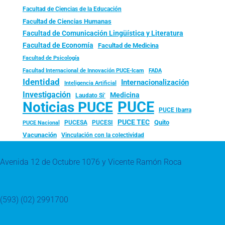
Facultad de Ciencias de la Educación
Facultad de Ciencias Humanas
Facultad de Comunicación Lingüística y Literatura
Facultad de Economía
Facultad de Medicina
Facultad de Psicología
FADA
Facultad Internacional de Innovación PUCE-Icam
Identidad
Internacionalización
Inteligencia Artificial
Investigación
Medicina
Laudato Si’
PUCE
Noticias PUCE
PUCE Ibarra
PUCE TEC
Quito
PUCESA
PUCESI
PUCE Nacional
Vacunación
Vinculación con la colectividad
Avenida 12 de Octubre 1076 y Vicente Ramón Roca
(593) (02) 2991700