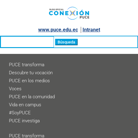
www.puce.edu.ec
│
Intranet
Buscar:
PUCE transforma
Descubre tu vocación
PUCE en los medios
Voces
PUCE en la comunidad
Vida en campus
#SoyPUCE
PUCE investiga
PUCE transforma