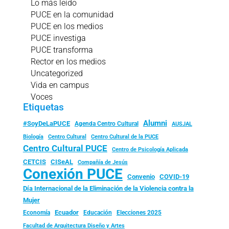
Lo más leído
PUCE en la comunidad
PUCE en los medios
PUCE investiga
PUCE transforma
Rector en los medios
Uncategorized
Vida en campus
Voces
Etiquetas
Alumni
#SoyDeLaPUCE
Agenda Centro Cultural
AUSJAL
Biología
Centro Cultural
Centro Cultural de la PUCE
Centro Cultural PUCE
Centro de Psicología Aplicada
CISeAL
CETCIS
Compañía de Jesús
Conexión PUCE
Convenio
COVID-19
Día Internacional de la Eliminación de la Violencia contra la
Mujer
Ecuador
Economía
Educación
Elecciones 2025
Facultad de Arquitectura Diseño y Artes