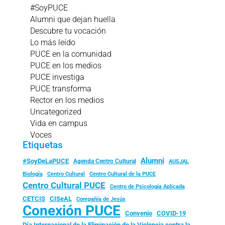
#SoyPUCE
Alumni que dejan huella
Descubre tu vocación
Lo más leído
PUCE en la comunidad
PUCE en los medios
PUCE investiga
PUCE transforma
Rector en los medios
Uncategorized
Vida en campus
Voces
Etiquetas
Alumni
#SoyDeLaPUCE
Agenda Centro Cultural
AUSJAL
Biología
Centro Cultural
Centro Cultural de la PUCE
Centro Cultural PUCE
Centro de Psicología Aplicada
CISeAL
CETCIS
Compañía de Jesús
Conexión PUCE
Convenio
COVID-19
Día Internacional de la Eliminación de la Violencia contra la