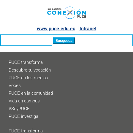
www.puce.edu.ec
│
Intranet
Buscar:
PUCE transforma
Descubre tu vocación
PUCE en los medios
Voces
PUCE en la comunidad
Vida en campus
#SoyPUCE
PUCE investiga
PUCE transforma