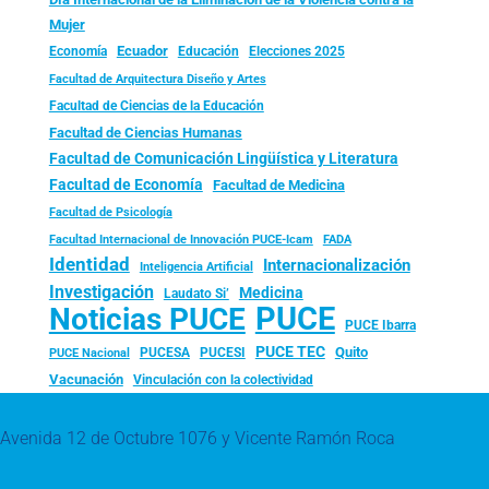
Mujer
Ecuador
Economía
Educación
Elecciones 2025
Facultad de Arquitectura Diseño y Artes
Facultad de Ciencias de la Educación
Facultad de Ciencias Humanas
Facultad de Comunicación Lingüística y Literatura
Facultad de Economía
Facultad de Medicina
Facultad de Psicología
FADA
Facultad Internacional de Innovación PUCE-Icam
Identidad
Internacionalización
Inteligencia Artificial
Investigación
Medicina
Laudato Si’
PUCE
Noticias PUCE
PUCE Ibarra
PUCE TEC
Quito
PUCESA
PUCESI
PUCE Nacional
Vacunación
Vinculación con la colectividad
Avenida 12 de Octubre 1076 y Vicente Ramón Roca