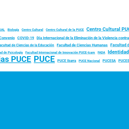
Centro Cultural P
JAL
Biología
Centro Cultural
Centro Cultural de la PUCE
Convenio
COVID-19
Día Internacional de la Eliminación de la Violencia contra
Facultad 
Facultad de Ciencias Humanas
acultad de Ciencias de la Educación
Identida
ad de Psicología
FADA
Facultad Internacional de Innovación PUCE-Icam
PUCE
ias PUCE
PUCE Ibarra
PUCESA
PUCES
PUCE Nacional