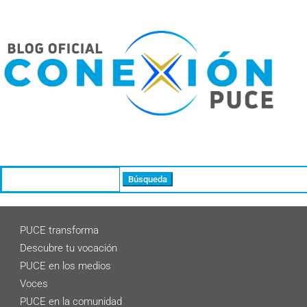
Buscar:
PUCE transforma
Descubre tu vocación
PUCE en los medios
Voces
PUCE en la comunidad