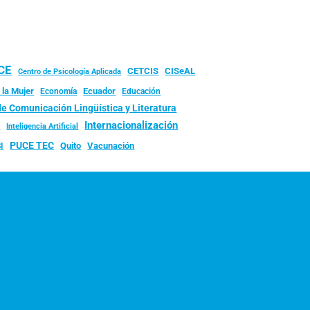
UCE
CISeAL
CETCIS
Centro de Psicología Aplicada
 la Mujer
Ecuador
Economía
Educación
de Comunicación Lingüística y Literatura
d
Internacionalización
Inteligencia Artificial
PUCE TEC
Quito
Vacunación
I