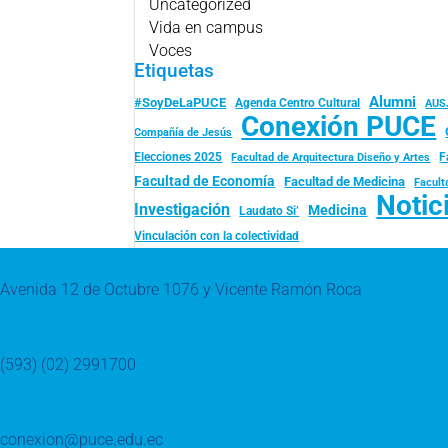
Uncategorized
Vida en campus
Voces
Etiquetas
Alumni
#SoyDeLaPUCE
Agenda Centro Cultural
AUS
Conexión PUCE
Compañía de Jesús
Elecciones 2025
F
Facultad de Arquitectura Diseño y Artes
Facultad de Economía
Facultad de Medicina
Facult
Notic
Investigación
Medicina
Laudato Si’
Vinculación con la colectividad
Avenida 12 de Octubre 1076 y Vicente Ramón Roca
(593) (02) 2991700
conexion@puce.edu.ec