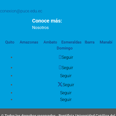
conexion@puce.edu.ec
Conoce más:
Nosotros
Quito
Amazonas
Ambato
Esmeraldas
Ibarra
Manabí
Domingo
Seguir
Seguir
Seguir
Seguir
Seguir
Seguir
© Todos los derechos reservados - Pontificia Universidad Católica del