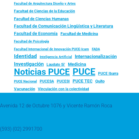
Facultad de Arquitectura Diseño y Artes
Facultad de Ciencias de la Educación
Facultad de Ciencias Humanas
Facultad de Comunicación Lingüística y Literatura
Facultad de Economía
Facultad de Medicina
Facultad de Psicología
FADA
Facultad Internacional de Innovación PUCE-Icam
Identidad
Internacionalización
Inteligencia Artificial
Investigación
Medicina
Laudato Si’
PUCE
Noticias PUCE
PUCE Ibarra
PUCE TEC
Quito
PUCESA
PUCESI
PUCE Nacional
Vacunación
Vinculación con la colectividad
Avenida 12 de Octubre 1076 y Vicente Ramón Roca
(593) (02) 2991700