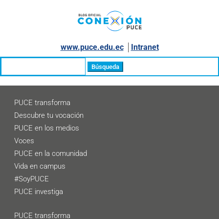
www.puce.edu.ec
│
Intranet
Buscar:
PUCE transforma
Descubre tu vocación
PUCE en los medios
Voces
PUCE en la comunidad
Vida en campus
#SoyPUCE
PUCE investiga
PUCE transforma