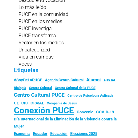
Descubre tu vocación
Lo más leído
PUCE en la comunidad
PUCE en los medios
PUCE investiga
PUCE transforma
Rector en los medios
Uncategorized
Vida en campus
Voces
Etiquetas
Alumni
#SoyDeLaPUCE
Agenda Centro Cultural
AUSJAL
Biología
Centro Cultural
Centro Cultural de la PUCE
Centro Cultural PUCE
Centro de Psicología Aplicada
CISeAL
CETCIS
Compañía de Jesús
Conexión PUCE
Convenio
COVID-19
Día Internacional de la Eliminación de la Violencia contra la
Mujer
Ecuador
Economía
Educación
Elecciones 2025