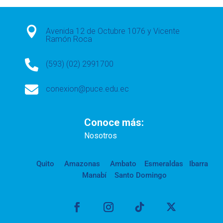

Avenida 12 de Octubre 1076 y Vicente
Ramón Roca

(593) (02) 2991700

conexion@puce.edu.ec
Conoce más:
Nosotros
Quito
Amazonas
Ambato
Esmeraldas
Ibarra
Manabí
Santo Domingo