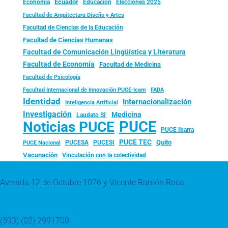
Ecuador
Economía
Educación
Elecciones 2025
Facultad de Arquitectura Diseño y Artes
Facultad de Ciencias de la Educación
Facultad de Ciencias Humanas
Facultad de Comunicación Lingüística y Literatura
Facultad de Economía
Facultad de Medicina
Facultad de Psicología
FADA
Facultad Internacional de Innovación PUCE-Icam
Identidad
Internacionalización
Inteligencia Artificial
Investigación
Medicina
Laudato Si’
PUCE
Noticias PUCE
PUCE Ibarra
PUCE TEC
Quito
PUCESA
PUCESI
PUCE Nacional
Vacunación
Vinculación con la colectividad
Avenida 12 de Octubre 1076 y Vicente Ramón Roca
(593) (02) 2991700