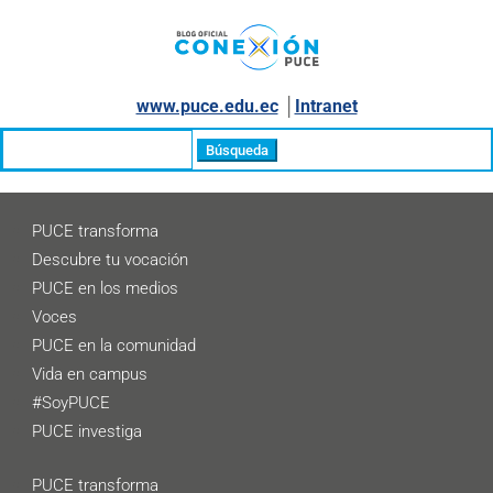
www.puce.edu.ec
│
Intranet
Buscar:
PUCE transforma
Descubre tu vocación
PUCE en los medios
Voces
PUCE en la comunidad
Vida en campus
#SoyPUCE
PUCE investiga
PUCE transforma