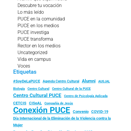
Descubre tu vocación
Lo más leído
PUCE en la comunidad
PUCE en los medios
PUCE investiga
PUCE transforma
Rector en los medios
Uncategorized
Vida en campus
Voces
Etiquetas
Alumni
#SoyDeLaPUCE
Agenda Centro Cultural
AUSJAL
Biología
Centro Cultural
Centro Cultural de la PUCE
Centro Cultural PUCE
Centro de Psicología Aplicada
CISeAL
CETCIS
Compañía de Jesús
Conexión PUCE
Convenio
COVID-19
Día Internacional de la Eliminación de la Violencia contra la
Mujer