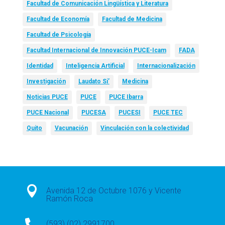
Facultad de Comunicación Lingüística y Literatura
Facultad de Economía
Facultad de Medicina
Facultad de Psicología
Facultad Internacional de Innovación PUCE-Icam
FADA
Identidad
Inteligencia Artificial
Internacionalización
Investigación
Laudato Si’
Medicina
Noticias PUCE
PUCE
PUCE Ibarra
PUCE Nacional
PUCESA
PUCESI
PUCE TEC
Quito
Vacunación
Vinculación con la colectividad

Avenida 12 de Octubre 1076 y Vicente
Ramón Roca

(593) (02) 2991700