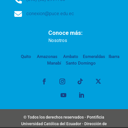

conexion@puce.edu.ec
Conoce más:
Nosotros
Quito
Amazonas
Ambato
Esmeraldas
Ibarra
Manabí
Santo Domingo
© Todos los derechos reservados - Pontificia
Universidad Católica del Ecuador - Dirección de