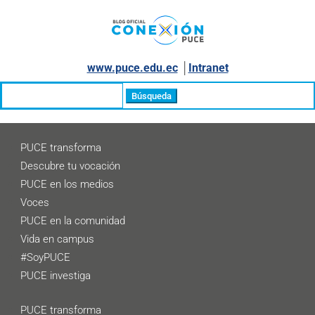
www.puce.edu.ec
│
Intranet
Buscar:
PUCE transforma
Descubre tu vocación
PUCE en los medios
Voces
PUCE en la comunidad
Vida en campus
#SoyPUCE
PUCE investiga
PUCE transforma