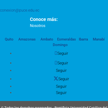
conexion@puce.edu.ec
Conoce más:
Nosotros
Quito
Amazonas
Ambato
Esmeraldas
Ibarra
Manabí
Domingo
Seguir
Seguir
Seguir
Seguir
Seguir
Seguir
© Todos los derechos reservados - Pontificia Universidad Católica del