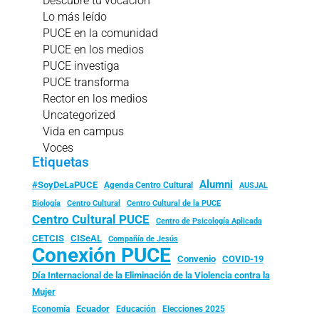
Descubre tu vocación
Lo más leído
PUCE en la comunidad
PUCE en los medios
PUCE investiga
PUCE transforma
Rector en los medios
Uncategorized
Vida en campus
Voces
Etiquetas
Alumni
#SoyDeLaPUCE
Agenda Centro Cultural
AUSJAL
Biología
Centro Cultural
Centro Cultural de la PUCE
Centro Cultural PUCE
Centro de Psicología Aplicada
CISeAL
CETCIS
Compañía de Jesús
Conexión PUCE
Convenio
COVID-19
Día Internacional de la Eliminación de la Violencia contra la
Mujer
Ecuador
Economía
Educación
Elecciones 2025