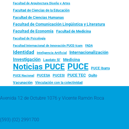
Facultad de Arquitectura Diseño y Artes
Facultad de Ciencias de la Educación
Facultad de Ciencias Humanas
Facultad de Comunicación Lingüística y Literatura
Facultad de Economía
Facultad de Medicina
Facultad de Psicología
FADA
Facultad Internacional de Innovación PUCE-Icam
Identidad
Internacionalización
Inteligencia Artificial
Investigación
Medicina
Laudato Si’
PUCE
Noticias PUCE
PUCE Ibarra
PUCE TEC
Quito
PUCESA
PUCESI
PUCE Nacional
Vacunación
Vinculación con la colectividad
Avenida 12 de Octubre 1076 y Vicente Ramón Roca
(593) (02) 2991700