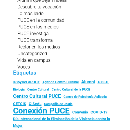
Alumni que dejan huella
Descubre tu vocación
Lo más leído
PUCE en la comunidad
PUCE en los medios
PUCE investiga
PUCE transforma
Rector en los medios
Uncategorized
Vida en campus
Voces
Etiquetas
Alumni
#SoyDeLaPUCE
Agenda Centro Cultural
AUSJAL
Biología
Centro Cultural
Centro Cultural de la PUCE
Centro Cultural PUCE
Centro de Psicología Aplicada
CISeAL
CETCIS
Compañía de Jesús
Conexión PUCE
Convenio
COVID-19
Día Internacional de la Eliminación de la Violencia contra la
Mujer