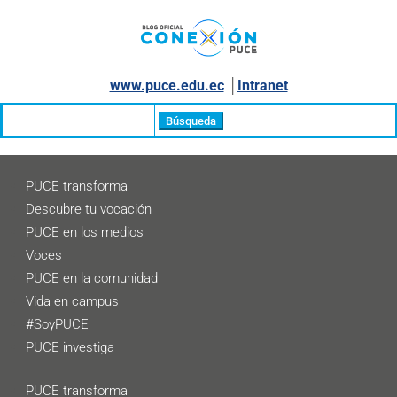
www.puce.edu.ec
│
Intranet
Buscar:
PUCE transforma
Descubre tu vocación
PUCE en los medios
Voces
PUCE en la comunidad
Vida en campus
#SoyPUCE
PUCE investiga
PUCE transforma