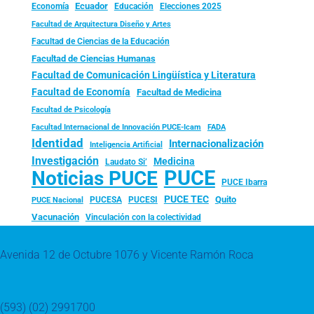
Ecuador
Economía
Educación
Elecciones 2025
Facultad de Arquitectura Diseño y Artes
Facultad de Ciencias de la Educación
Facultad de Ciencias Humanas
Facultad de Comunicación Lingüística y Literatura
Facultad de Economía
Facultad de Medicina
Facultad de Psicología
FADA
Facultad Internacional de Innovación PUCE-Icam
Identidad
Internacionalización
Inteligencia Artificial
Investigación
Medicina
Laudato Si’
PUCE
Noticias PUCE
PUCE Ibarra
PUCE TEC
Quito
PUCESA
PUCESI
PUCE Nacional
Vacunación
Vinculación con la colectividad
Avenida 12 de Octubre 1076 y Vicente Ramón Roca
(593) (02) 2991700