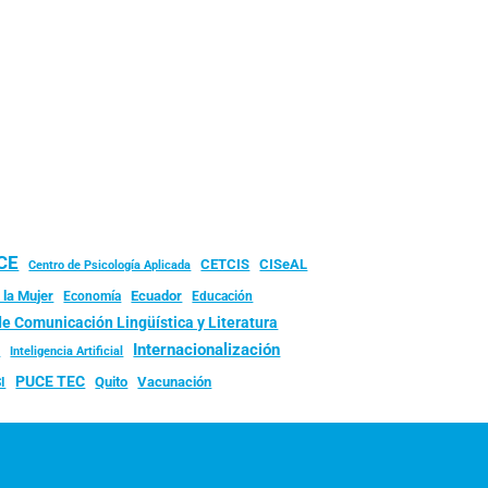
UCE
CISeAL
CETCIS
Centro de Psicología Aplicada
 la Mujer
Ecuador
Economía
Educación
de Comunicación Lingüística y Literatura
d
Internacionalización
Inteligencia Artificial
PUCE TEC
Quito
Vacunación
I