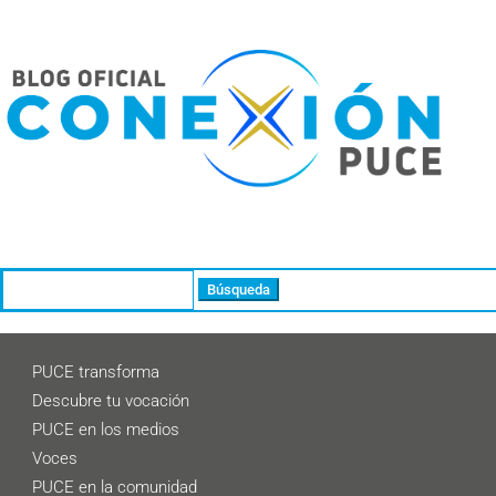
Buscar:
PUCE transforma
Descubre tu vocación
PUCE en los medios
Voces
PUCE en la comunidad