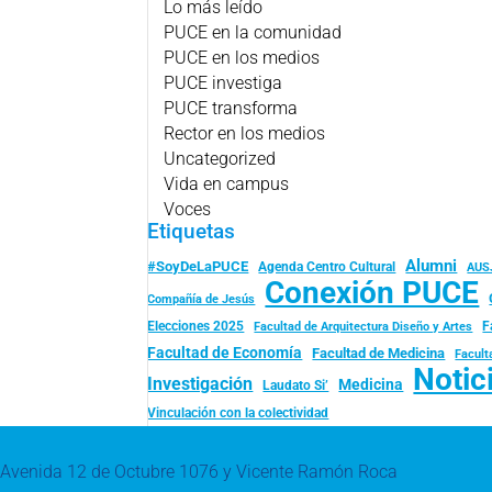
Lo más leído
PUCE en la comunidad
PUCE en los medios
PUCE investiga
PUCE transforma
Rector en los medios
Uncategorized
Vida en campus
Voces
Etiquetas
Alumni
#SoyDeLaPUCE
Agenda Centro Cultural
AUS
Conexión PUCE
Compañía de Jesús
Elecciones 2025
F
Facultad de Arquitectura Diseño y Artes
Facultad de Economía
Facultad de Medicina
Facult
Notic
Investigación
Medicina
Laudato Si’
Vinculación con la colectividad
Avenida 12 de Octubre 1076 y Vicente Ramón Roca