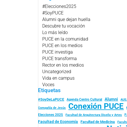
#Elecciones2025
#SoyPUCE
Alumni que dejan huella
Descubre tu vocación
Lo más leído
PUCE en la comunidad
PUCE en los medios
PUCE investiga
PUCE transforma
Rector en los medios
Uncategorized
Vida en campus
Voces
Etiquetas
Alumni
#SoyDeLaPUCE
Agenda Centro Cultural
AUS
Conexión PUCE
Compañía de Jesús
Elecciones 2025
F
Facultad de Arquitectura Diseño y Artes
Facultad de Economía
Facultad de Medicina
Facult