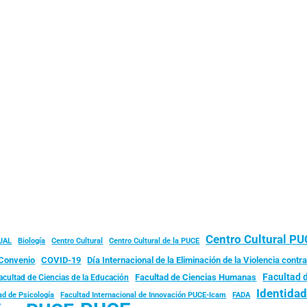
Centro Cultural P
JAL
Biología
Centro Cultural
Centro Cultural de la PUCE
Convenio
COVID-19
Día Internacional de la Eliminación de la Violencia contra
Facultad 
Facultad de Ciencias Humanas
acultad de Ciencias de la Educación
Identida
ad de Psicología
FADA
Facultad Internacional de Innovación PUCE-Icam