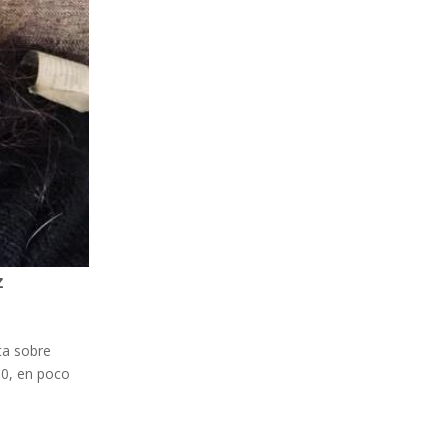
z
ta sobre
00, en poco