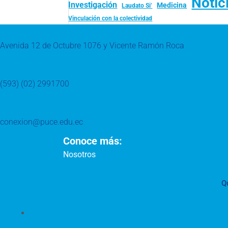
Notic
Investigación
Medicina
Laudato Si’
Vinculación con la colectividad
Avenida 12 de Octubre 1076 y Vicente Ramón Roca
(593) (02) 2991700
conexion@puce.edu.ec
Conoce más:
Nosotros
Q