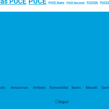
PUCE
ias PUCE
PUCE Ibarra
PUCESA
PUCES
PUCE Nacional
uito
Amazonas
Ambato
Esmeraldas
Ibarra
Manabí
San
Seguir