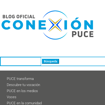
Buscar:
PUCE transforma
Descubre tu vocación
PUCE en los medios
Voces
PUCE en la comunidad