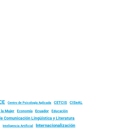
UCE
CISeAL
CETCIS
Centro de Psicología Aplicada
 la Mujer
Ecuador
Economía
Educación
de Comunicación Lingüística y Literatura
d
Internacionalización
Inteligencia Artificial