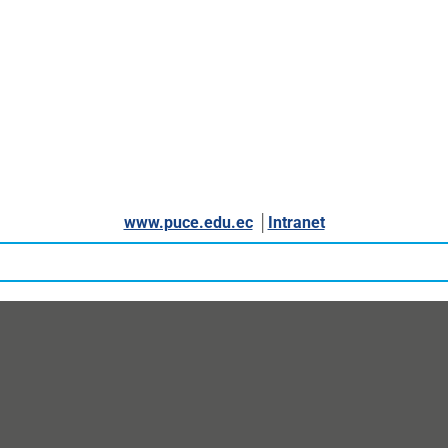
www.puce.edu.ec
│
Intranet