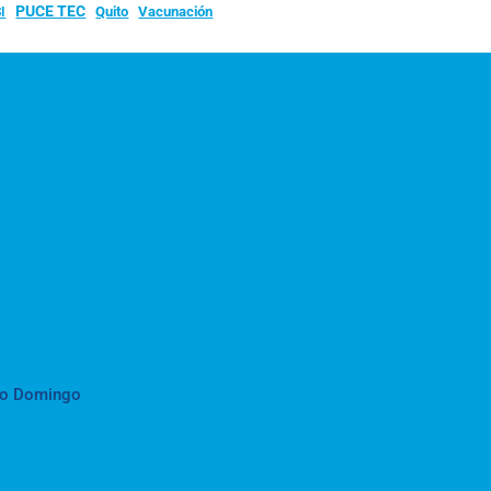
PUCE TEC
Quito
Vacunación
I
to Domingo