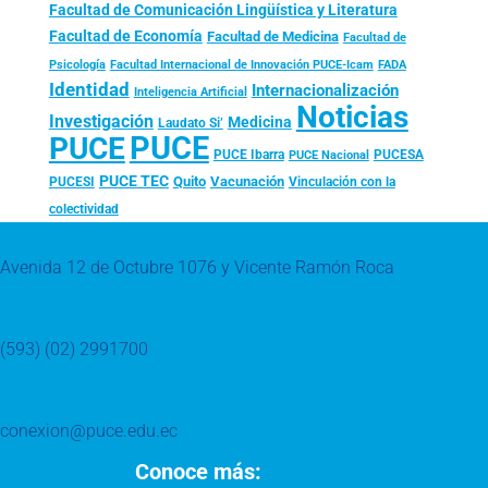
Facultad de Comunicación Lingüística y Literatura
Facultad de Economía
Facultad de Medicina
Facultad de
Psicología
FADA
Facultad Internacional de Innovación PUCE-Icam
Identidad
Internacionalización
Inteligencia Artificial
Noticias
Investigación
Medicina
Laudato Si’
PUCE
PUCE
PUCE Ibarra
PUCESA
PUCE Nacional
PUCE TEC
Quito
Vacunación
PUCESI
Vinculación con la
colectividad
Avenida 12 de Octubre 1076 y Vicente Ramón Roca
(593) (02) 2991700
conexion@puce.edu.ec
Conoce más: