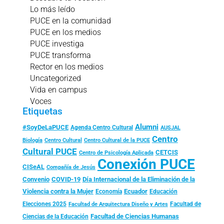
Lo más leído
PUCE en la comunidad
PUCE en los medios
PUCE investiga
PUCE transforma
Rector en los medios
Uncategorized
Vida en campus
Voces
Etiquetas
Alumni
#SoyDeLaPUCE
Agenda Centro Cultural
AUSJAL
Centro
Biología
Centro Cultural
Centro Cultural de la PUCE
Cultural PUCE
CETCIS
Centro de Psicología Aplicada
Conexión PUCE
CISeAL
Compañía de Jesús
Convenio
COVID-19
Día Internacional de la Eliminación de la
Violencia contra la Mujer
Ecuador
Economía
Educación
Elecciones 2025
Facultad de
Facultad de Arquitectura Diseño y Artes
Facultad de Ciencias Humanas
Ciencias de la Educación