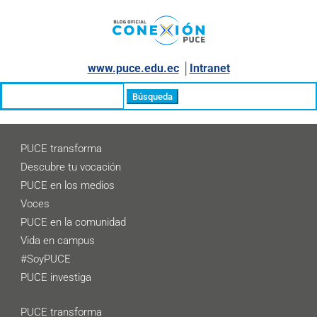
www.puce.edu.ec
│
Intranet
Buscar:
PUCE transforma
Descubre tu vocación
PUCE en los medios
Voces
PUCE en la comunidad
Vida en campus
#SoyPUCE
PUCE investiga
PUCE transforma