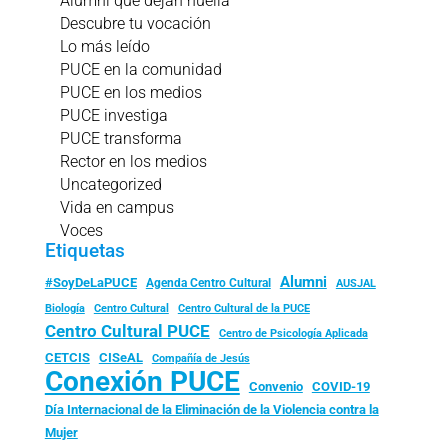
Alumni que dejan huella
Descubre tu vocación
Lo más leído
PUCE en la comunidad
PUCE en los medios
PUCE investiga
PUCE transforma
Rector en los medios
Uncategorized
Vida en campus
Voces
Etiquetas
Alumni
#SoyDeLaPUCE
Agenda Centro Cultural
AUSJAL
Biología
Centro Cultural
Centro Cultural de la PUCE
Centro Cultural PUCE
Centro de Psicología Aplicada
CISeAL
CETCIS
Compañía de Jesús
Conexión PUCE
Convenio
COVID-19
Día Internacional de la Eliminación de la Violencia contra la
Mujer