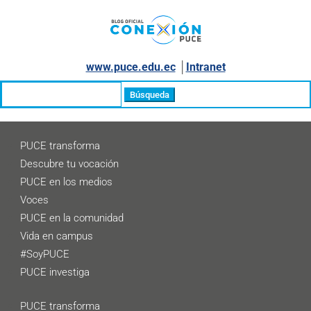
www.puce.edu.ec
│
Intranet
Buscar:
PUCE transforma
Descubre tu vocación
PUCE en los medios
Voces
PUCE en la comunidad
Vida en campus
#SoyPUCE
PUCE investiga
PUCE transforma