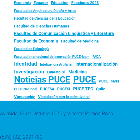
Ecuador
Economía
Educación
Elecciones 2025
Facultad de Arquitectura Diseño y Artes
Facultad de Ciencias de la Educación
Facultad de Ciencias Humanas
Facultad de Comunicación Lingüística y Literatura
Facultad de Economía
Facultad de Medicina
Facultad de Psicología
FADA
Facultad Internacional de Innovación PUCE-Icam
Identidad
Internacionalización
Inteligencia Artificial
Investigación
Medicina
Laudato Si’
PUCE
Noticias PUCE
PUCE Ibarra
PUCE TEC
Quito
PUCESA
PUCESI
PUCE Nacional
Vacunación
Vinculación con la colectividad
Avenida 12 de Octubre 1076 y Vicente Ramón Roca
(593) (02) 2991700