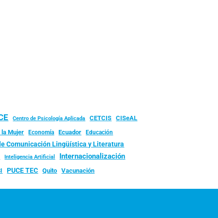
UCE
CISeAL
CETCIS
Centro de Psicología Aplicada
 la Mujer
Ecuador
Economía
Educación
de Comunicación Lingüística y Literatura
d
Internacionalización
Inteligencia Artificial
PUCE TEC
Quito
Vacunación
I