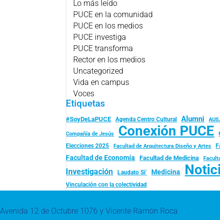
Lo más leído
PUCE en la comunidad
PUCE en los medios
PUCE investiga
PUCE transforma
Rector en los medios
Uncategorized
Vida en campus
Voces
Etiquetas
Alumni
#SoyDeLaPUCE
Agenda Centro Cultural
AUS
Conexión PUCE
Compañía de Jesús
Elecciones 2025
F
Facultad de Arquitectura Diseño y Artes
Facultad de Economía
Facultad de Medicina
Facult
Notic
Investigación
Medicina
Laudato Si’
Vinculación con la colectividad
Avenida 12 de Octubre 1076 y Vicente Ramón Roca