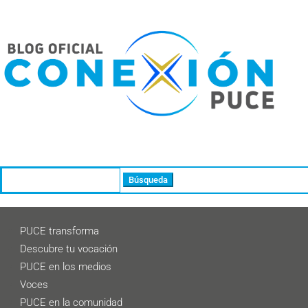
Buscar:
PUCE transforma
Descubre tu vocación
PUCE en los medios
Voces
PUCE en la comunidad