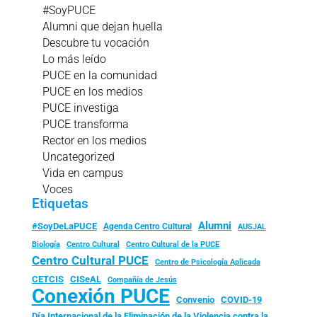
#SoyPUCE
Alumni que dejan huella
Descubre tu vocación
Lo más leído
PUCE en la comunidad
PUCE en los medios
PUCE investiga
PUCE transforma
Rector en los medios
Uncategorized
Vida en campus
Voces
Etiquetas
Alumni
#SoyDeLaPUCE
Agenda Centro Cultural
AUSJAL
Biología
Centro Cultural
Centro Cultural de la PUCE
Centro Cultural PUCE
Centro de Psicología Aplicada
CISeAL
CETCIS
Compañía de Jesús
Conexión PUCE
Convenio
COVID-19
Día Internacional de la Eliminación de la Violencia contra la