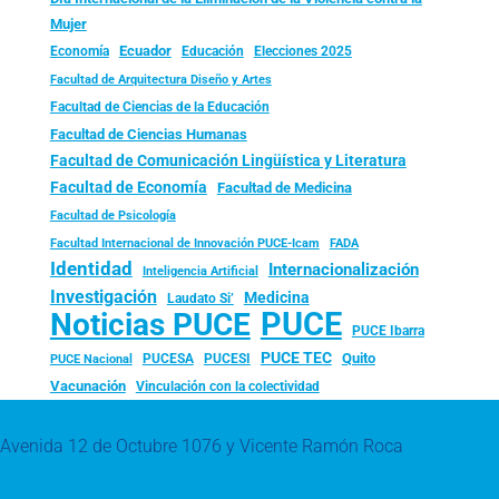
Mujer
Ecuador
Economía
Educación
Elecciones 2025
Facultad de Arquitectura Diseño y Artes
Facultad de Ciencias de la Educación
Facultad de Ciencias Humanas
Facultad de Comunicación Lingüística y Literatura
Facultad de Economía
Facultad de Medicina
Facultad de Psicología
FADA
Facultad Internacional de Innovación PUCE-Icam
Identidad
Internacionalización
Inteligencia Artificial
Investigación
Medicina
Laudato Si’
PUCE
Noticias PUCE
PUCE Ibarra
PUCE TEC
Quito
PUCESA
PUCESI
PUCE Nacional
Vacunación
Vinculación con la colectividad
Avenida 12 de Octubre 1076 y Vicente Ramón Roca