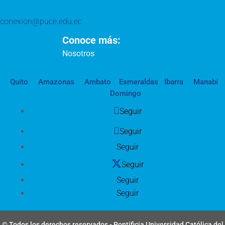
conexion@puce.edu.ec
Conoce más:
Nosotros
Quito
Amazonas
Ambato
Esmeraldas
Ibarra
Manabí
Domingo
Seguir
Seguir
Seguir
Seguir
Seguir
Seguir
© Todos los derechos reservados - Pontificia Universidad Católica del