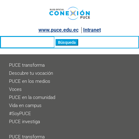
www.puce.edu.ec
│
Intranet
Buscar:
PUCE transforma
Descubre tu vocación
PUCE en los medios
Voces
PUCE en la comunidad
Vida en campus
#SoyPUCE
PUCE investiga
PUCE transforma