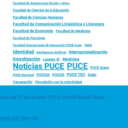
Facultad de Arquitectura Diseño y Artes
Facultad de Ciencias de la Educación
Facultad de Ciencias Humanas
Facultad de Comunicación Lingüística y Literatura
Facultad de Economía
Facultad de Medicina
Facultad de Psicología
FADA
Facultad Internacional de Innovación PUCE-Icam
Identidad
Internacionalización
Inteligencia Artificial
Investigación
Medicina
Laudato Si’
PUCE
Noticias PUCE
PUCE Ibarra
PUCE TEC
Quito
PUCESA
PUCESI
PUCE Nacional
Vacunación
Vinculación con la colectividad
Avenida 12 de Octubre 1076 y Vicente Ramón Roca
(593) (02) 2991700