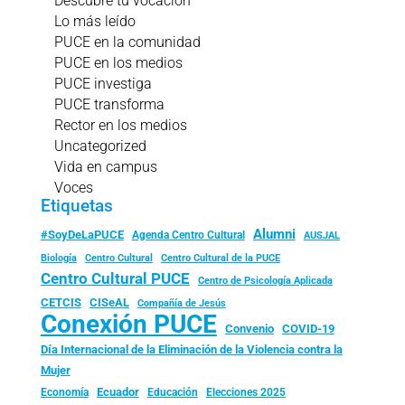
Descubre tu vocación
Lo más leído
PUCE en la comunidad
PUCE en los medios
PUCE investiga
PUCE transforma
Rector en los medios
Uncategorized
Vida en campus
Voces
Etiquetas
Alumni
#SoyDeLaPUCE
Agenda Centro Cultural
AUSJAL
Biología
Centro Cultural
Centro Cultural de la PUCE
Centro Cultural PUCE
Centro de Psicología Aplicada
CISeAL
CETCIS
Compañía de Jesús
Conexión PUCE
Convenio
COVID-19
Día Internacional de la Eliminación de la Violencia contra la
Mujer
Ecuador
Economía
Educación
Elecciones 2025