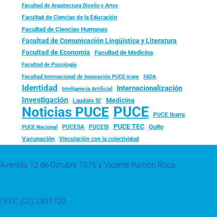
Facultad de Arquitectura Diseño y Artes
Facultad de Ciencias de la Educación
Facultad de Ciencias Humanas
Facultad de Comunicación Lingüística y Literatura
Facultad de Economía
Facultad de Medicina
Facultad de Psicología
FADA
Facultad Internacional de Innovación PUCE-Icam
Identidad
Internacionalización
Inteligencia Artificial
Investigación
Medicina
Laudato Si’
PUCE
Noticias PUCE
PUCE Ibarra
PUCE TEC
Quito
PUCESA
PUCESI
PUCE Nacional
Vacunación
Vinculación con la colectividad
Avenida 12 de Octubre 1076 y Vicente Ramón Roca
(593) (02) 2991700