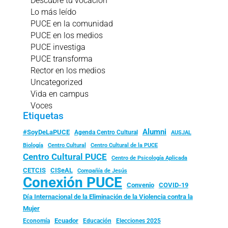
Descubre tu vocación
Lo más leído
PUCE en la comunidad
PUCE en los medios
PUCE investiga
PUCE transforma
Rector en los medios
Uncategorized
Vida en campus
Voces
Etiquetas
Alumni
#SoyDeLaPUCE
Agenda Centro Cultural
AUSJAL
Biología
Centro Cultural
Centro Cultural de la PUCE
Centro Cultural PUCE
Centro de Psicología Aplicada
CISeAL
CETCIS
Compañía de Jesús
Conexión PUCE
Convenio
COVID-19
Día Internacional de la Eliminación de la Violencia contra la
Mujer
Ecuador
Economía
Educación
Elecciones 2025