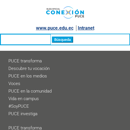
www.puce.edu.ec
│
Intranet
Buscar:
PUCE transforma
Descubre tu vocación
PUCE en los medios
Voces
PUCE en la comunidad
Vida en campus
#SoyPUCE
PUCE investiga
PUCE transforma