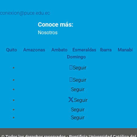
conexion@puce.edu.ec
Conoce más:
Nosotros
Quito
Amazonas
Ambato
Esmeraldas
Ibarra
Manabí
Domingo
Seguir
Seguir
Seguir
Seguir
Seguir
Seguir
© Todos los derechos reservados - Pontificia Universidad Católica del