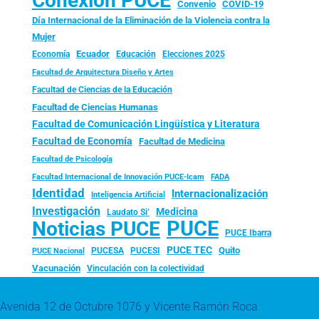
Conexión PUCE
Convenio
COVID-19
Día Internacional de la Eliminación de la Violencia contra la
Mujer
Ecuador
Economía
Educación
Elecciones 2025
Facultad de Arquitectura Diseño y Artes
Facultad de Ciencias de la Educación
Facultad de Ciencias Humanas
Facultad de Comunicación Lingüística y Literatura
Facultad de Economía
Facultad de Medicina
Facultad de Psicología
FADA
Facultad Internacional de Innovación PUCE-Icam
Identidad
Internacionalización
Inteligencia Artificial
Investigación
Medicina
Laudato Si’
PUCE
Noticias PUCE
PUCE Ibarra
PUCE TEC
Quito
PUCESA
PUCESI
PUCE Nacional
Vacunación
Vinculación con la colectividad
Avenida 12 de Octubre 1076 y Vicente Ramón Roca