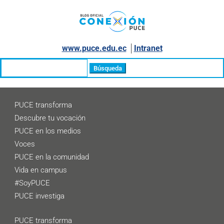
www.puce.edu.ec
│
Intranet
Buscar:
PUCE transforma
Descubre tu vocación
PUCE en los medios
Voces
PUCE en la comunidad
Vida en campus
#SoyPUCE
PUCE investiga
PUCE transforma