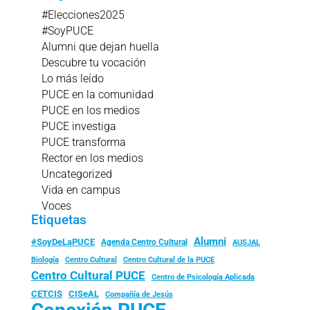
#Elecciones2025
#SoyPUCE
Alumni que dejan huella
Descubre tu vocación
Lo más leído
PUCE en la comunidad
PUCE en los medios
PUCE investiga
PUCE transforma
Rector en los medios
Uncategorized
Vida en campus
Voces
Etiquetas
Alumni
#SoyDeLaPUCE
Agenda Centro Cultural
AUSJAL
Biología
Centro Cultural
Centro Cultural de la PUCE
Centro Cultural PUCE
Centro de Psicología Aplicada
CISeAL
CETCIS
Compañía de Jesús