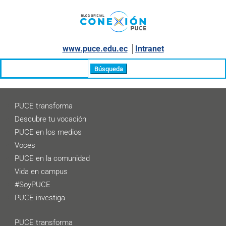
www.puce.edu.ec
│
Intranet
Buscar:
PUCE transforma
Descubre tu vocación
PUCE en los medios
Voces
PUCE en la comunidad
Vida en campus
#SoyPUCE
PUCE investiga
PUCE transforma