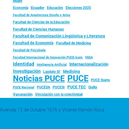
Mujer
Ecuador
Economía
Educación
Elecciones 2025
Facultad de Arquitectura Diseño y Artes
Facultad de Ciencias de la Educación
Facultad de Ciencias Humanas
Facultad de Comunicación Lingüística y Literatura
Facultad de Economía
Facultad de Medicina
Facultad de Psicología
FADA
Facultad Internacional de Innovación PUCE-Icam
Identidad
Internacionalización
Inteligencia Artificial
Investigación
Medicina
Laudato Si’
PUCE
Noticias PUCE
PUCE Ibarra
PUCE TEC
Quito
PUCESA
PUCESI
PUCE Nacional
Vacunación
Vinculación con la colectividad
Avenida 12 de Octubre 1076 y Vicente Ramón Roca