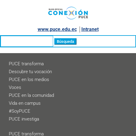
www.puce.edu.ec
│
Intranet
Buscar:
PUCE transforma
Descubre tu vocación
PUCE en los medios
Voces
PUCE en la comunidad
Vida en campus
#SoyPUCE
PUCE investiga
PUCE transforma