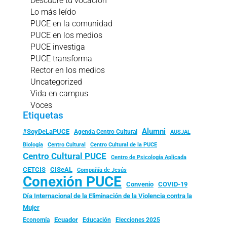
Descubre tu vocación
Lo más leído
PUCE en la comunidad
PUCE en los medios
PUCE investiga
PUCE transforma
Rector en los medios
Uncategorized
Vida en campus
Voces
Etiquetas
Alumni
#SoyDeLaPUCE
Agenda Centro Cultural
AUSJAL
Biología
Centro Cultural
Centro Cultural de la PUCE
Centro Cultural PUCE
Centro de Psicología Aplicada
CISeAL
CETCIS
Compañía de Jesús
Conexión PUCE
Convenio
COVID-19
Día Internacional de la Eliminación de la Violencia contra la
Mujer
Ecuador
Economía
Educación
Elecciones 2025