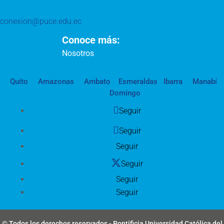
conexion@puce.edu.ec
Conoce más:
Nosotros
Quito
Amazonas
Ambato
Esmeraldas
Ibarra
Manabí
Domingo
Seguir
Seguir
Seguir
Seguir
Seguir
Seguir
© Todos los derechos reservados - Pontificia Universidad Católica del