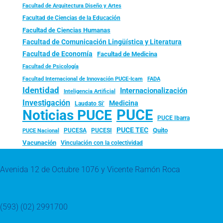
Facultad de Arquitectura Diseño y Artes
Facultad de Ciencias de la Educación
Facultad de Ciencias Humanas
Facultad de Comunicación Lingüística y Literatura
Facultad de Economía
Facultad de Medicina
Facultad de Psicología
FADA
Facultad Internacional de Innovación PUCE-Icam
Identidad
Internacionalización
Inteligencia Artificial
Investigación
Medicina
Laudato Si’
PUCE
Noticias PUCE
PUCE Ibarra
PUCE TEC
Quito
PUCESA
PUCESI
PUCE Nacional
Vacunación
Vinculación con la colectividad
Avenida 12 de Octubre 1076 y Vicente Ramón Roca
(593) (02) 2991700