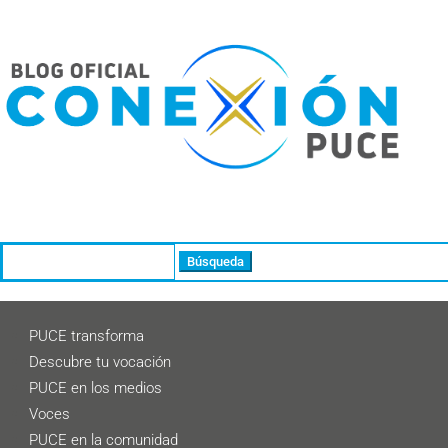
Buscar:
PUCE transforma
Descubre tu vocación
PUCE en los medios
Voces
PUCE en la comunidad