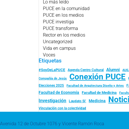
Lo más leído
PUCE en la comunidad
PUCE en los medios
PUCE investiga
PUCE transforma
Rector en los medios
Uncategorized
Vida en campus
Voces
Etiquetas
Alumni
#SoyDeLaPUCE
Agenda Centro Cultural
AUS
Conexión PUCE
Compañía de Jesús
Elecciones 2025
F
Facultad de Arquitectura Diseño y Artes
Facultad de Economía
Facultad de Medicina
Facult
Notic
Investigación
Medicina
Laudato Si’
Vinculación con la colectividad
Avenida 12 de Octubre 1076 y Vicente Ramón Roca