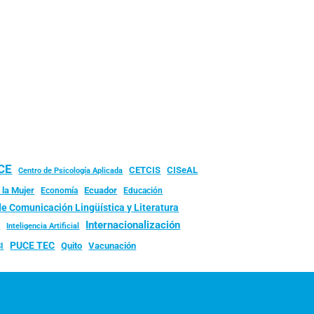
UCE
CISeAL
CETCIS
Centro de Psicología Aplicada
 la Mujer
Ecuador
Economía
Educación
de Comunicación Lingüística y Literatura
d
Internacionalización
Inteligencia Artificial
PUCE TEC
Quito
Vacunación
I