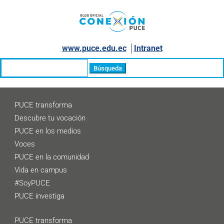
www.puce.edu.ec
│
Intranet
Buscar:
PUCE transforma
Descubre tu vocación
PUCE en los medios
Voces
PUCE en la comunidad
Vida en campus
#SoyPUCE
PUCE investiga
PUCE transforma