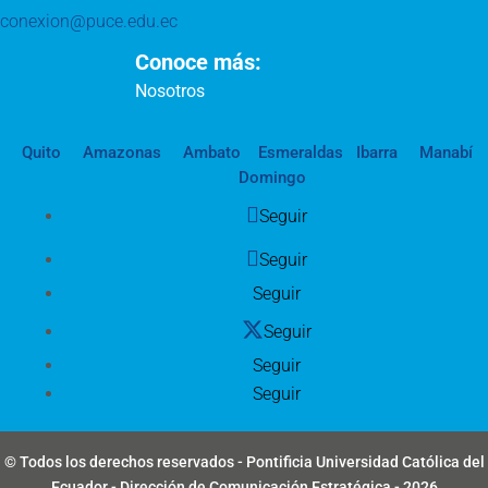
conexion@puce.edu.ec
Conoce más:
Nosotros
Quito
Amazonas
Ambato
Esmeraldas
Ibarra
Manabí
Domingo
Seguir
Seguir
Seguir
Seguir
Seguir
Seguir
© Todos los derechos reservados - Pontificia Universidad Católica del
Ecuador - Dirección de Comunicación Estratégica - 2026