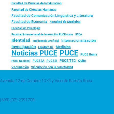
Facultad de Ciencias de la Educación
Facultad de Ciencias Humanas
Facultad de Comunicación Lingüística y Literatura
Facultad de Economía
Facultad de Medicina
Facultad de Psicología
FADA
Facultad Internacional de Innovación PUCE-Icam
Identidad
Internacionalización
Inteligencia Artificial
Investigación
Medicina
Laudato Si’
PUCE
Noticias PUCE
PUCE Ibarra
PUCE TEC
Quito
PUCESA
PUCESI
PUCE Nacional
Vacunación
Vinculación con la colectividad
Avenida 12 de Octubre 1076 y Vicente Ramón Roca
(593) (02) 2991700