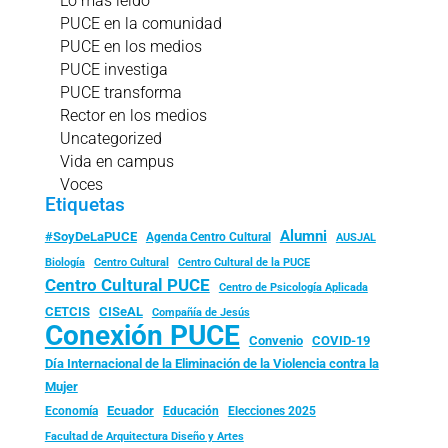
Lo más leído
PUCE en la comunidad
PUCE en los medios
PUCE investiga
PUCE transforma
Rector en los medios
Uncategorized
Vida en campus
Voces
Etiquetas
Alumni
#SoyDeLaPUCE
Agenda Centro Cultural
AUSJAL
Biología
Centro Cultural
Centro Cultural de la PUCE
Centro Cultural PUCE
Centro de Psicología Aplicada
CISeAL
CETCIS
Compañía de Jesús
Conexión PUCE
Convenio
COVID-19
Día Internacional de la Eliminación de la Violencia contra la
Mujer
Ecuador
Economía
Educación
Elecciones 2025
Facultad de Arquitectura Diseño y Artes