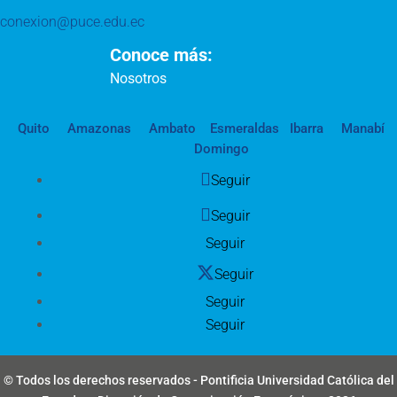
conexion@puce.edu.ec
Conoce más:
Nosotros
Quito
Amazonas
Ambato
Esmeraldas
Ibarra
Manabí
Domingo
Seguir
Seguir
Seguir
Seguir
Seguir
Seguir
© Todos los derechos reservados - Pontificia Universidad Católica del