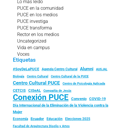
Lo más leído
PUCE en la comunidad
PUCE en los medios
PUCE investiga
PUCE transforma
Rector en los medios
Uncategorized
Vida en campus
Voces
Etiquetas
Alumni
#SoyDeLaPUCE
Agenda Centro Cultural
AUSJAL
Biología
Centro Cultural
Centro Cultural de la PUCE
Centro Cultural PUCE
Centro de Psicología Aplicada
CISeAL
CETCIS
Compañía de Jesús
Conexión PUCE
Convenio
COVID-19
Día Internacional de la Eliminación de la Violencia contra la
Mujer
Ecuador
Economía
Educación
Elecciones 2025
Facultad de Arquitectura Diseño y Artes