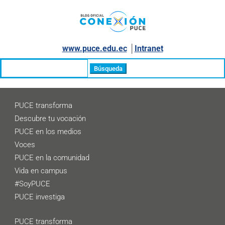
www.puce.edu.ec
│
Intranet
Buscar:
PUCE transforma
Descubre tu vocación
PUCE en los medios
Voces
PUCE en la comunidad
Vida en campus
#SoyPUCE
PUCE investiga
PUCE transforma