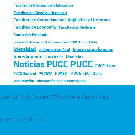
Facultad de Ciencias de la Educación
Facultad de Ciencias Humanas
Facultad de Comunicación Lingüística y Literatura
Facultad de Economía
Facultad de Medicina
Facultad de Psicología
FADA
Facultad Internacional de Innovación PUCE-Icam
Identidad
Internacionalización
Inteligencia Artificial
Investigación
Medicina
Laudato Si’
PUCE
Noticias PUCE
PUCE Ibarra
PUCE TEC
Quito
PUCESA
PUCESI
PUCE Nacional
Vacunación
Vinculación con la colectividad
Avenida 12 de Octubre 1076 y Vicente Ramón Roca
(593) (02) 2991700