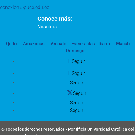
conexion@puce.edu.ec
Conoce más:
Nosotros
Quito
Amazonas
Ambato
Esmeraldas
Ibarra
Manabí
Domingo
Seguir
Seguir
Seguir
Seguir
Seguir
Seguir
© Todos los derechos reservados - Pontificia Universidad Católica del