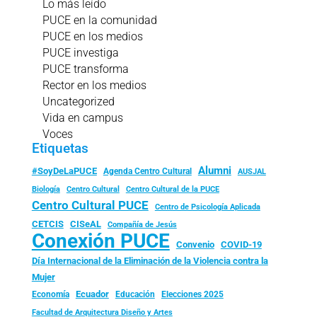
Lo más leído
PUCE en la comunidad
PUCE en los medios
PUCE investiga
PUCE transforma
Rector en los medios
Uncategorized
Vida en campus
Voces
Etiquetas
Alumni
#SoyDeLaPUCE
Agenda Centro Cultural
AUSJAL
Biología
Centro Cultural
Centro Cultural de la PUCE
Centro Cultural PUCE
Centro de Psicología Aplicada
CISeAL
CETCIS
Compañía de Jesús
Conexión PUCE
Convenio
COVID-19
Día Internacional de la Eliminación de la Violencia contra la
Mujer
Ecuador
Economía
Educación
Elecciones 2025
Facultad de Arquitectura Diseño y Artes