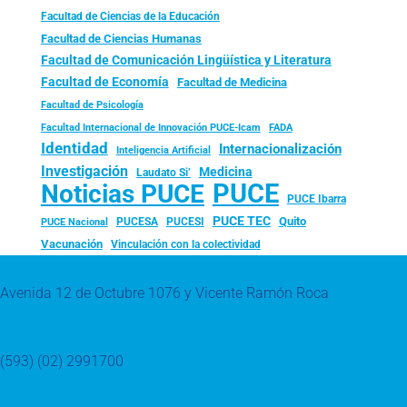
Facultad de Ciencias de la Educación
Facultad de Ciencias Humanas
Facultad de Comunicación Lingüística y Literatura
Facultad de Economía
Facultad de Medicina
Facultad de Psicología
FADA
Facultad Internacional de Innovación PUCE-Icam
Identidad
Internacionalización
Inteligencia Artificial
Investigación
Medicina
Laudato Si’
PUCE
Noticias PUCE
PUCE Ibarra
PUCE TEC
Quito
PUCESA
PUCESI
PUCE Nacional
Vacunación
Vinculación con la colectividad
Avenida 12 de Octubre 1076 y Vicente Ramón Roca
(593) (02) 2991700