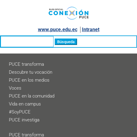
www.puce.edu.ec
│
Intranet
Buscar:
PUCE transforma
Descubre tu vocación
PUCE en los medios
Voces
PUCE en la comunidad
Vida en campus
#SoyPUCE
PUCE investiga
PUCE transforma