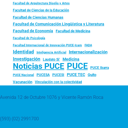
Facultad de Arquitectura Diseño y Artes
Facultad de Ciencias de la Educación
Facultad de Ciencias Humanas
Facultad de Comunicación Lingüística y Literatura
Facultad de Economía
Facultad de Medicina
Facultad de Psicología
FADA
Facultad Internacional de Innovación PUCE-Icam
Identidad
Internacionalización
Inteligencia Artificial
Investigación
Medicina
Laudato Si’
PUCE
Noticias PUCE
PUCE Ibarra
PUCE TEC
Quito
PUCESA
PUCESI
PUCE Nacional
Vacunación
Vinculación con la colectividad
Avenida 12 de Octubre 1076 y Vicente Ramón Roca
(593) (02) 2991700