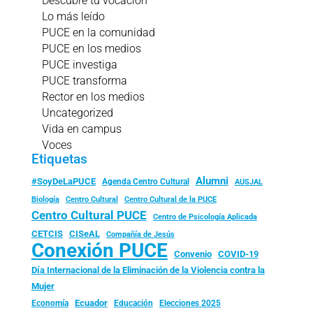
Descubre tu vocación
Lo más leído
PUCE en la comunidad
PUCE en los medios
PUCE investiga
PUCE transforma
Rector en los medios
Uncategorized
Vida en campus
Voces
Etiquetas
Alumni
#SoyDeLaPUCE
Agenda Centro Cultural
AUSJAL
Biología
Centro Cultural
Centro Cultural de la PUCE
Centro Cultural PUCE
Centro de Psicología Aplicada
CISeAL
CETCIS
Compañía de Jesús
Conexión PUCE
Convenio
COVID-19
Día Internacional de la Eliminación de la Violencia contra la
Mujer
Ecuador
Economía
Educación
Elecciones 2025