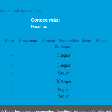
conexion@puce.edu.ec
Conoce más:
Nosotros
Quito
Amazonas
Ambato
Esmeraldas
Ibarra
Manabí
Domingo
Seguir
Seguir
Seguir
Seguir
Seguir
Seguir
© Todos los derechos reservados - Pontificia Universidad Católica del