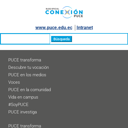
www.puce.edu.ec
│
Intranet
Buscar:
PUCE transforma
Descubre tu vocación
PUCE en los medios
Voces
PUCE en la comunidad
Vida en campus
#SoyPUCE
PUCE investiga
PUCE transforma