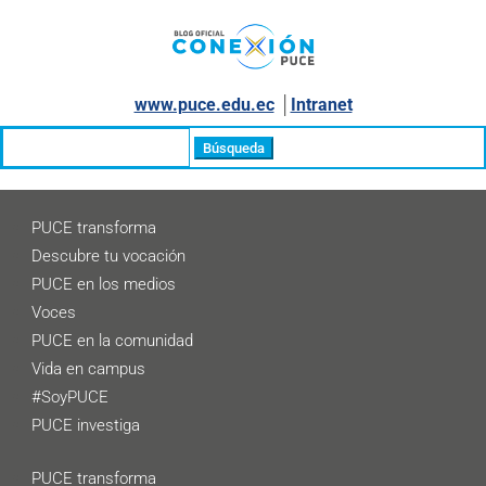
www.puce.edu.ec
│
Intranet
Buscar:
PUCE transforma
Descubre tu vocación
PUCE en los medios
Voces
PUCE en la comunidad
Vida en campus
#SoyPUCE
PUCE investiga
PUCE transforma