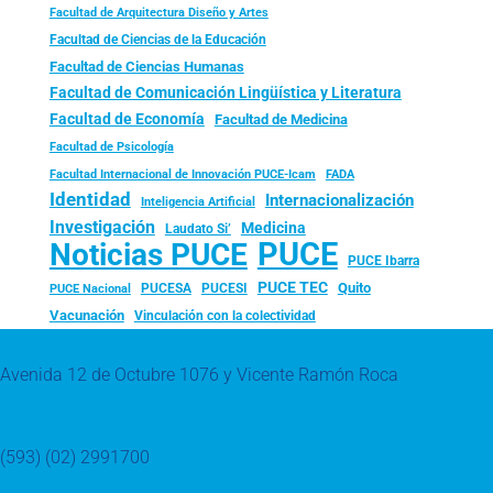
Facultad de Arquitectura Diseño y Artes
Facultad de Ciencias de la Educación
Facultad de Ciencias Humanas
Facultad de Comunicación Lingüística y Literatura
Facultad de Economía
Facultad de Medicina
Facultad de Psicología
FADA
Facultad Internacional de Innovación PUCE-Icam
Identidad
Internacionalización
Inteligencia Artificial
Investigación
Medicina
Laudato Si’
PUCE
Noticias PUCE
PUCE Ibarra
PUCE TEC
Quito
PUCESA
PUCESI
PUCE Nacional
Vacunación
Vinculación con la colectividad
Avenida 12 de Octubre 1076 y Vicente Ramón Roca
(593) (02) 2991700