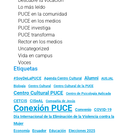
Descubre tu vocación
Lo más leído
PUCE en la comunidad
PUCE en los medios
PUCE investiga
PUCE transforma
Rector en los medios
Uncategorized
Vida en campus
Voces
Etiquetas
Alumni
#SoyDeLaPUCE
Agenda Centro Cultural
AUSJAL
Biología
Centro Cultural
Centro Cultural de la PUCE
Centro Cultural PUCE
Centro de Psicología Aplicada
CISeAL
CETCIS
Compañía de Jesús
Conexión PUCE
Convenio
COVID-19
Día Internacional de la Eliminación de la Violencia contra la
Mujer
Ecuador
Economía
Educación
Elecciones 2025