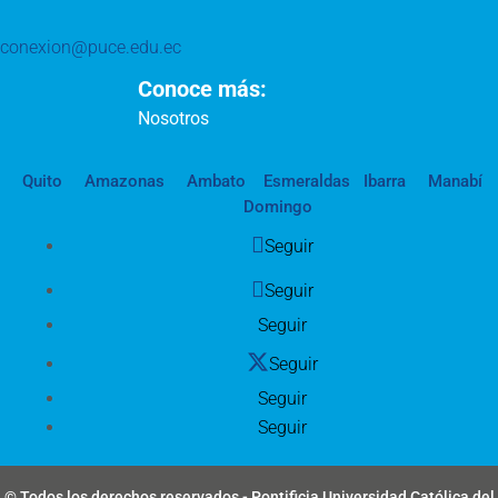
conexion@puce.edu.ec
Conoce más:
Nosotros
Quito
Amazonas
Ambato
Esmeraldas
Ibarra
Manabí
Domingo
Seguir
Seguir
Seguir
Seguir
Seguir
Seguir
© Todos los derechos reservados - Pontificia Universidad Católica del