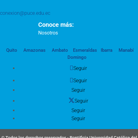
conexion@puce.edu.ec
Conoce más:
Nosotros
Quito
Amazonas
Ambato
Esmeraldas
Ibarra
Manabí
Domingo
Seguir
Seguir
Seguir
Seguir
Seguir
Seguir
© Todos los derechos reservados - Pontificia Universidad Católica del