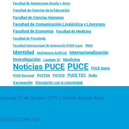
Facultad de Arquitectura Diseño y Artes
Facultad de Ciencias de la Educación
Facultad de Ciencias Humanas
Facultad de Comunicación Lingüística y Literatura
Facultad de Economía
Facultad de Medicina
Facultad de Psicología
FADA
Facultad Internacional de Innovación PUCE-Icam
Identidad
Internacionalización
Inteligencia Artificial
Investigación
Medicina
Laudato Si’
PUCE
Noticias PUCE
PUCE Ibarra
PUCE TEC
Quito
PUCESA
PUCESI
PUCE Nacional
Vacunación
Vinculación con la colectividad
Avenida 12 de Octubre 1076 y Vicente Ramón Roca
(593) (02) 2991700