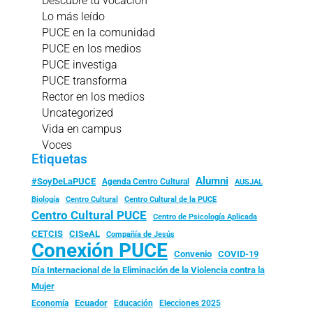
Descubre tu vocación
Lo más leído
PUCE en la comunidad
PUCE en los medios
PUCE investiga
PUCE transforma
Rector en los medios
Uncategorized
Vida en campus
Voces
Etiquetas
Alumni
#SoyDeLaPUCE
Agenda Centro Cultural
AUSJAL
Biología
Centro Cultural
Centro Cultural de la PUCE
Centro Cultural PUCE
Centro de Psicología Aplicada
CISeAL
CETCIS
Compañía de Jesús
Conexión PUCE
Convenio
COVID-19
Día Internacional de la Eliminación de la Violencia contra la
Mujer
Ecuador
Economía
Educación
Elecciones 2025