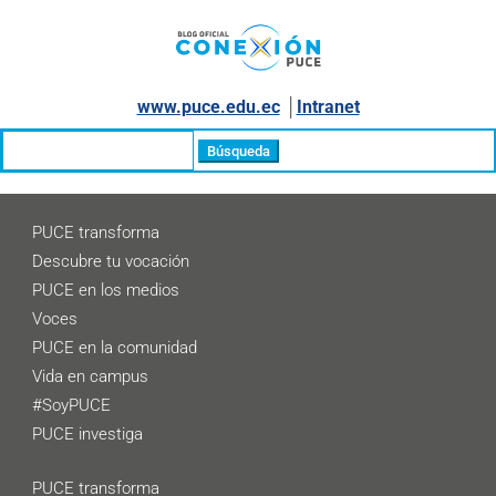
www.puce.edu.ec
│
Intranet
Buscar:
PUCE transforma
Descubre tu vocación
PUCE en los medios
Voces
PUCE en la comunidad
Vida en campus
#SoyPUCE
PUCE investiga
PUCE transforma