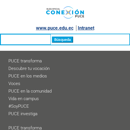
www.puce.edu.ec
│
Intranet
Buscar:
PUCE transforma
Descubre tu vocación
PUCE en los medios
Voces
PUCE en la comunidad
Vida en campus
#SoyPUCE
PUCE investiga
PUCE transforma