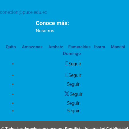
conexion@puce.edu.ec
Conoce más:
Nosotros
Quito
Amazonas
Ambato
Esmeraldas
Ibarra
Manabí
Domingo
Seguir
Seguir
Seguir
Seguir
Seguir
Seguir
© Todos los derechos reservados - Pontificia Universidad Católica del