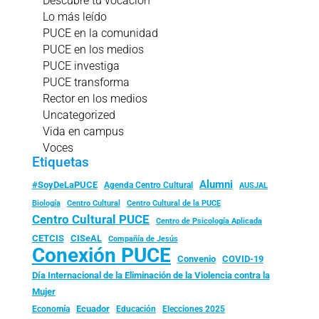
Descubre tu vocación
Lo más leído
PUCE en la comunidad
PUCE en los medios
PUCE investiga
PUCE transforma
Rector en los medios
Uncategorized
Vida en campus
Voces
Etiquetas
Alumni
#SoyDeLaPUCE
Agenda Centro Cultural
AUSJAL
Biología
Centro Cultural
Centro Cultural de la PUCE
Centro Cultural PUCE
Centro de Psicología Aplicada
CISeAL
CETCIS
Compañía de Jesús
Conexión PUCE
Convenio
COVID-19
Día Internacional de la Eliminación de la Violencia contra la
Mujer
Ecuador
Economía
Educación
Elecciones 2025