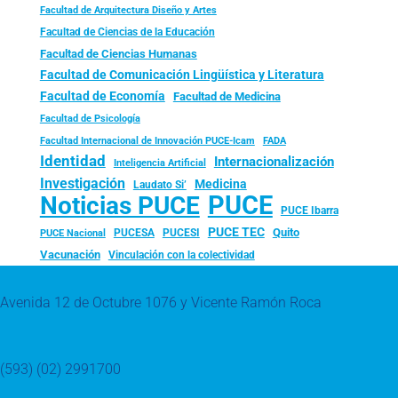
Facultad de Arquitectura Diseño y Artes
Facultad de Ciencias de la Educación
Facultad de Ciencias Humanas
Facultad de Comunicación Lingüística y Literatura
Facultad de Economía
Facultad de Medicina
Facultad de Psicología
FADA
Facultad Internacional de Innovación PUCE-Icam
Identidad
Internacionalización
Inteligencia Artificial
Investigación
Medicina
Laudato Si’
PUCE
Noticias PUCE
PUCE Ibarra
PUCE TEC
Quito
PUCESA
PUCESI
PUCE Nacional
Vacunación
Vinculación con la colectividad
Avenida 12 de Octubre 1076 y Vicente Ramón Roca
(593) (02) 2991700