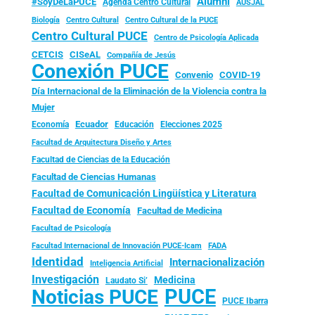
Alumni
#SoyDeLaPUCE
Agenda Centro Cultural
AUSJAL
Biología
Centro Cultural
Centro Cultural de la PUCE
Centro Cultural PUCE
Centro de Psicología Aplicada
CISeAL
CETCIS
Compañía de Jesús
Conexión PUCE
Convenio
COVID-19
Día Internacional de la Eliminación de la Violencia contra la
Mujer
Ecuador
Economía
Educación
Elecciones 2025
Facultad de Arquitectura Diseño y Artes
Facultad de Ciencias de la Educación
Facultad de Ciencias Humanas
Facultad de Comunicación Lingüística y Literatura
Facultad de Economía
Facultad de Medicina
Facultad de Psicología
FADA
Facultad Internacional de Innovación PUCE-Icam
Identidad
Internacionalización
Inteligencia Artificial
Investigación
Medicina
Laudato Si’
PUCE
Noticias PUCE
PUCE Ibarra