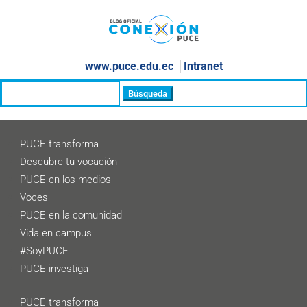
www.puce.edu.ec
│
Intranet
Buscar:
PUCE transforma
Descubre tu vocación
PUCE en los medios
Voces
PUCE en la comunidad
Vida en campus
#SoyPUCE
PUCE investiga
PUCE transforma