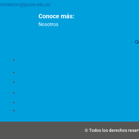
conexion@puce.edu.ec
Conoce más:
Nosotros
Q
© Todos los derechos reserv