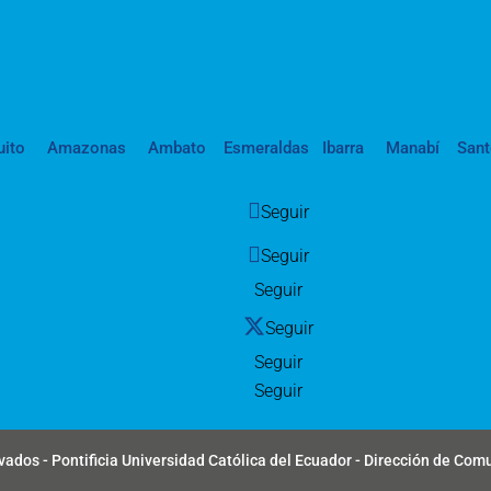
uito
Amazonas
Ambato
Esmeraldas
Ibarra
Manabí
San
Seguir
Seguir
Seguir
Seguir
Seguir
Seguir
ados - Pontificia Universidad Católica del Ecuador - Dirección de Com