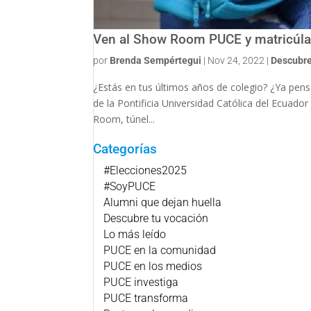
Ven al Show Room PUCE y matricúlat
por
Brenda Sempértegui
|
Nov 24, 2022
|
Descubre
¿Estás en tus últimos años de colegio? ¿Ya pen
de la Pontificia Universidad Católica del Ecuado
Room, túnel...
Categorías
#Elecciones2025
#SoyPUCE
Alumni que dejan huella
Descubre tu vocación
Lo más leído
PUCE en la comunidad
PUCE en los medios
PUCE investiga
PUCE transforma