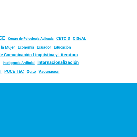
UCE
CISeAL
CETCIS
Centro de Psicología Aplicada
 la Mujer
Ecuador
Economía
Educación
de Comunicación Lingüística y Literatura
d
Internacionalización
Inteligencia Artificial
PUCE TEC
Quito
Vacunación
I