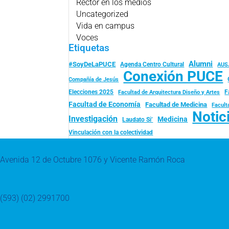
Rector en los medios
Uncategorized
Vida en campus
Voces
Etiquetas
Alumni
#SoyDeLaPUCE
Agenda Centro Cultural
AUS
Conexión PUCE
Compañía de Jesús
Elecciones 2025
F
Facultad de Arquitectura Diseño y Artes
Facultad de Economía
Facultad de Medicina
Facult
Notic
Investigación
Medicina
Laudato Si’
Vinculación con la colectividad
Avenida 12 de Octubre 1076 y Vicente Ramón Roca
(593) (02) 2991700