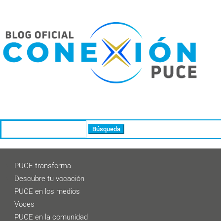
Buscar:
PUCE transforma
Descubre tu vocación
PUCE en los medios
Voces
PUCE en la comunidad