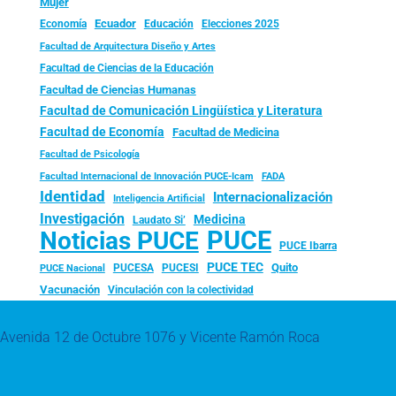
Mujer
Ecuador
Economía
Educación
Elecciones 2025
Facultad de Arquitectura Diseño y Artes
Facultad de Ciencias de la Educación
Facultad de Ciencias Humanas
Facultad de Comunicación Lingüística y Literatura
Facultad de Economía
Facultad de Medicina
Facultad de Psicología
FADA
Facultad Internacional de Innovación PUCE-Icam
Identidad
Internacionalización
Inteligencia Artificial
Investigación
Medicina
Laudato Si’
PUCE
Noticias PUCE
PUCE Ibarra
PUCE TEC
Quito
PUCESA
PUCESI
PUCE Nacional
Vacunación
Vinculación con la colectividad
Avenida 12 de Octubre 1076 y Vicente Ramón Roca