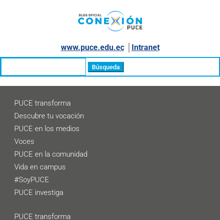
www.puce.edu.ec
│
Intranet
Buscar:
PUCE transforma
Descubre tu vocación
PUCE en los medios
Voces
PUCE en la comunidad
Vida en campus
#SoyPUCE
PUCE investiga
PUCE transforma