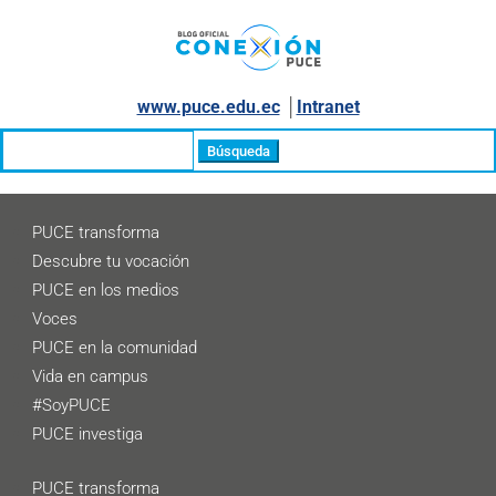
www.puce.edu.ec
│
Intranet
Buscar:
PUCE transforma
Descubre tu vocación
PUCE en los medios
Voces
PUCE en la comunidad
Vida en campus
#SoyPUCE
PUCE investiga
PUCE transforma