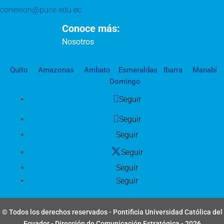
conexion@puce.edu.ec
Conoce más:
Nosotros
Quito
Amazonas
Ambato
Esmeraldas
Ibarra
Manabí
Domingo
Seguir
Seguir
Seguir
Seguir
Seguir
Seguir
© Todos los derechos reservados - Pontificia Universidad Católica del
Ecuador - Dirección de Comunicación Estratégica - 2026