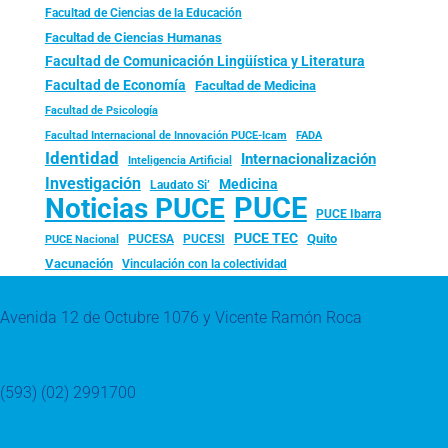
Facultad de Ciencias de la Educación
Facultad de Ciencias Humanas
Facultad de Comunicación Lingüística y Literatura
Facultad de Economía
Facultad de Medicina
Facultad de Psicología
FADA
Facultad Internacional de Innovación PUCE-Icam
Identidad
Internacionalización
Inteligencia Artificial
Investigación
Medicina
Laudato Si’
PUCE
Noticias PUCE
PUCE Ibarra
PUCE TEC
Quito
PUCESA
PUCESI
PUCE Nacional
Vacunación
Vinculación con la colectividad
Avenida 12 de Octubre 1076 y Vicente Ramón Roca
(593) (02) 2991700