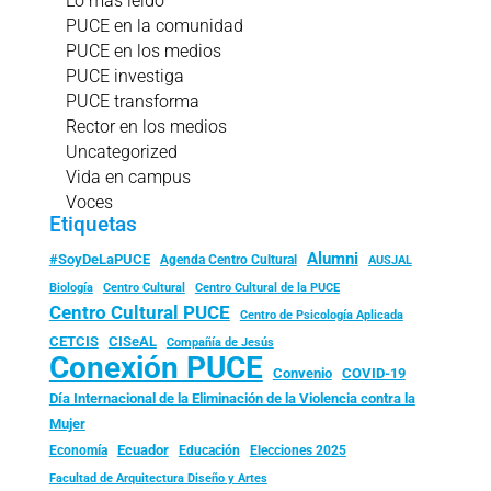
Lo más leído
PUCE en la comunidad
PUCE en los medios
PUCE investiga
PUCE transforma
Rector en los medios
Uncategorized
Vida en campus
Voces
Etiquetas
Alumni
#SoyDeLaPUCE
Agenda Centro Cultural
AUSJAL
Biología
Centro Cultural
Centro Cultural de la PUCE
Centro Cultural PUCE
Centro de Psicología Aplicada
CISeAL
CETCIS
Compañía de Jesús
Conexión PUCE
Convenio
COVID-19
Día Internacional de la Eliminación de la Violencia contra la
Mujer
Ecuador
Economía
Educación
Elecciones 2025
Facultad de Arquitectura Diseño y Artes