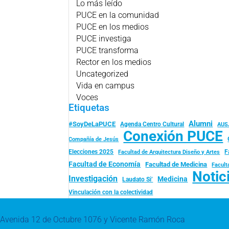
Lo más leído
PUCE en la comunidad
PUCE en los medios
PUCE investiga
PUCE transforma
Rector en los medios
Uncategorized
Vida en campus
Voces
Etiquetas
Alumni
#SoyDeLaPUCE
Agenda Centro Cultural
AUS
Conexión PUCE
Compañía de Jesús
Elecciones 2025
F
Facultad de Arquitectura Diseño y Artes
Facultad de Economía
Facultad de Medicina
Facult
Notic
Investigación
Medicina
Laudato Si’
Vinculación con la colectividad
Avenida 12 de Octubre 1076 y Vicente Ramón Roca