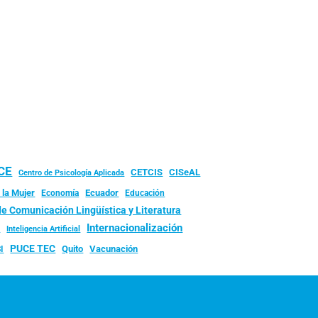
UCE
CISeAL
CETCIS
Centro de Psicología Aplicada
 la Mujer
Ecuador
Economía
Educación
de Comunicación Lingüística y Literatura
d
Internacionalización
Inteligencia Artificial
PUCE TEC
Quito
Vacunación
I