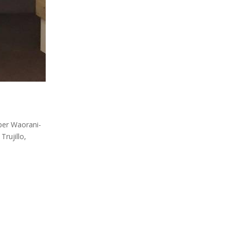
aper Waorani-
rujillo,