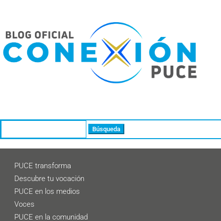
Buscar:
PUCE transforma
Descubre tu vocación
PUCE en los medios
Voces
PUCE en la comunidad