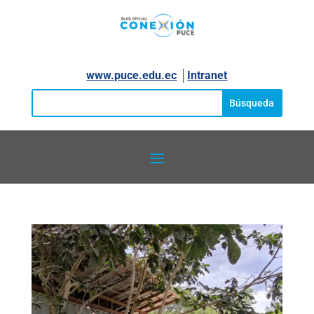
www.puce.edu.ec
│
Intranet