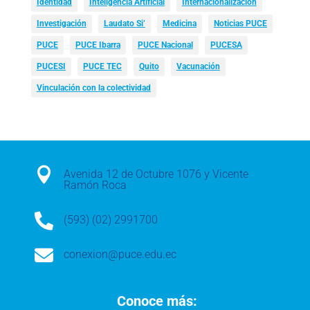
Identidad
Inteligencia Artificial
Internacionalización
Investigación
Laudato Si’
Medicina
Noticias PUCE
PUCE
PUCE Ibarra
PUCE Nacional
PUCESA
PUCESI
PUCE TEC
Quito
Vacunación
Vinculación con la colectividad

Avenida 12 de Octubre 1076 y Vicente
Ramón Roca

(593) (02) 2991700

conexion@puce.edu.ec
Conoce más: