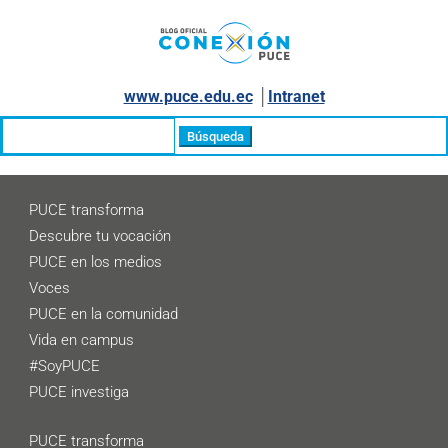
www.puce.edu.ec
│
Intranet
Buscar:
PUCE transforma
Descubre tu vocación
PUCE en los medios
Voces
PUCE en la comunidad
Vida en campus
#SoyPUCE
PUCE investiga
PUCE transforma