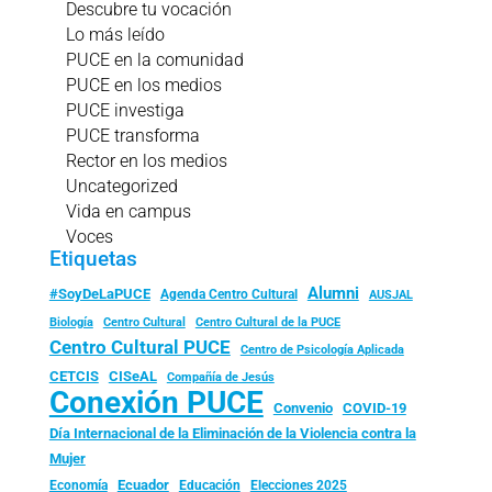
Descubre tu vocación
Lo más leído
PUCE en la comunidad
PUCE en los medios
PUCE investiga
PUCE transforma
Rector en los medios
Uncategorized
Vida en campus
Voces
Etiquetas
Alumni
#SoyDeLaPUCE
Agenda Centro Cultural
AUSJAL
Biología
Centro Cultural
Centro Cultural de la PUCE
Centro Cultural PUCE
Centro de Psicología Aplicada
CISeAL
CETCIS
Compañía de Jesús
Conexión PUCE
Convenio
COVID-19
Día Internacional de la Eliminación de la Violencia contra la
Mujer
Ecuador
Economía
Educación
Elecciones 2025