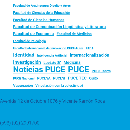
Facultad de Arquitectura Diseño y Artes
Facultad de Ciencias de la Educación
Facultad de Ciencias Humanas
Facultad de Comunicación Lingüística y Literatura
Facultad de Economía
Facultad de Medicina
Facultad de Psicología
FADA
Facultad Internacional de Innovación PUCE-Icam
Identidad
Internacionalización
Inteligencia Artificial
Investigación
Medicina
Laudato Si’
PUCE
Noticias PUCE
PUCE Ibarra
PUCE TEC
Quito
PUCESA
PUCESI
PUCE Nacional
Vacunación
Vinculación con la colectividad
Avenida 12 de Octubre 1076 y Vicente Ramón Roca
(593) (02) 2991700