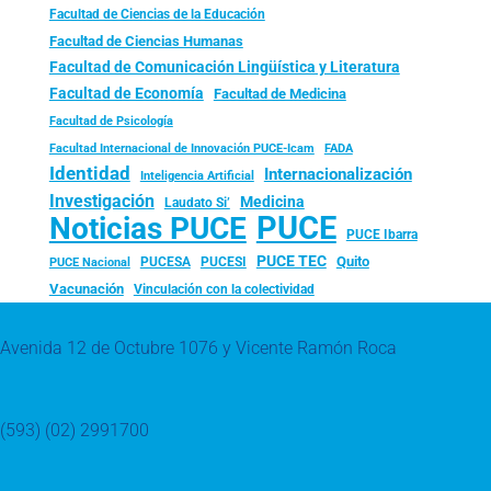
Facultad de Ciencias de la Educación
Facultad de Ciencias Humanas
Facultad de Comunicación Lingüística y Literatura
Facultad de Economía
Facultad de Medicina
Facultad de Psicología
FADA
Facultad Internacional de Innovación PUCE-Icam
Identidad
Internacionalización
Inteligencia Artificial
Investigación
Medicina
Laudato Si’
PUCE
Noticias PUCE
PUCE Ibarra
PUCE TEC
Quito
PUCESA
PUCESI
PUCE Nacional
Vacunación
Vinculación con la colectividad
Avenida 12 de Octubre 1076 y Vicente Ramón Roca
(593) (02) 2991700