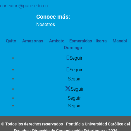
conexion@puce.edu.ec
Conoce más:
Nosotros
Quito
Amazonas
Ambato
Esmeraldas
Ibarra
Manabí
Domingo
Seguir
Seguir
Seguir
Seguir
Seguir
Seguir
© Todos los derechos reservados - Pontificia Universidad Católica del
Ecuador - Dirección de Comunicación Estratégica - 2026