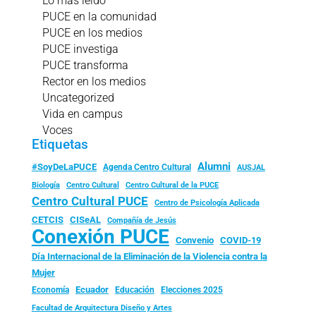
Lo más leído
PUCE en la comunidad
PUCE en los medios
PUCE investiga
PUCE transforma
Rector en los medios
Uncategorized
Vida en campus
Voces
Etiquetas
Alumni
#SoyDeLaPUCE
Agenda Centro Cultural
AUSJAL
Biología
Centro Cultural
Centro Cultural de la PUCE
Centro Cultural PUCE
Centro de Psicología Aplicada
CISeAL
CETCIS
Compañía de Jesús
Conexión PUCE
Convenio
COVID-19
Día Internacional de la Eliminación de la Violencia contra la
Mujer
Ecuador
Economía
Educación
Elecciones 2025
Facultad de Arquitectura Diseño y Artes