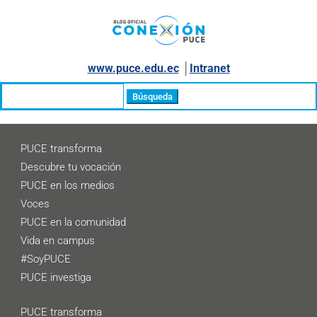
www.puce.edu.ec
│
Intranet
Buscar:
PUCE transforma
Descubre tu vocación
PUCE en los medios
Voces
PUCE en la comunidad
Vida en campus
#SoyPUCE
PUCE investiga
PUCE transforma