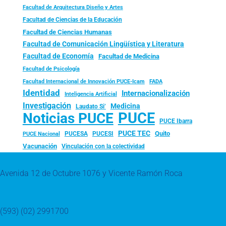
Facultad de Arquitectura Diseño y Artes
Facultad de Ciencias de la Educación
Facultad de Ciencias Humanas
Facultad de Comunicación Lingüística y Literatura
Facultad de Economía
Facultad de Medicina
Facultad de Psicología
FADA
Facultad Internacional de Innovación PUCE-Icam
Identidad
Internacionalización
Inteligencia Artificial
Investigación
Medicina
Laudato Si’
PUCE
Noticias PUCE
PUCE Ibarra
PUCE TEC
Quito
PUCESA
PUCESI
PUCE Nacional
Vacunación
Vinculación con la colectividad
Avenida 12 de Octubre 1076 y Vicente Ramón Roca
(593) (02) 2991700