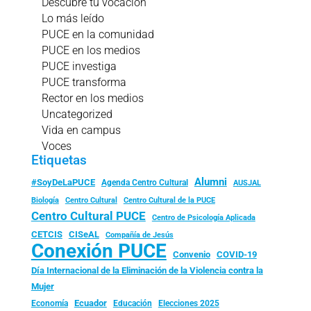
Descubre tu vocación
Lo más leído
PUCE en la comunidad
PUCE en los medios
PUCE investiga
PUCE transforma
Rector en los medios
Uncategorized
Vida en campus
Voces
Etiquetas
Alumni
#SoyDeLaPUCE
Agenda Centro Cultural
AUSJAL
Biología
Centro Cultural
Centro Cultural de la PUCE
Centro Cultural PUCE
Centro de Psicología Aplicada
CISeAL
CETCIS
Compañía de Jesús
Conexión PUCE
Convenio
COVID-19
Día Internacional de la Eliminación de la Violencia contra la
Mujer
Ecuador
Economía
Educación
Elecciones 2025