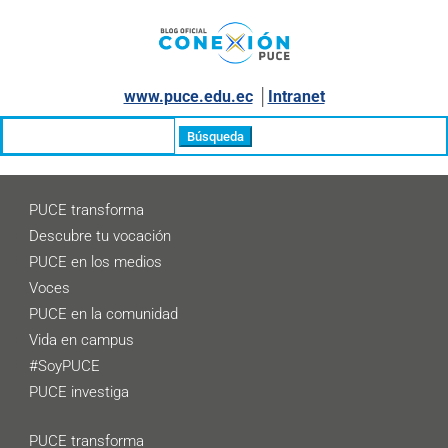
www.puce.edu.ec
│
Intranet
Buscar:
PUCE transforma
Descubre tu vocación
PUCE en los medios
Voces
PUCE en la comunidad
Vida en campus
#SoyPUCE
PUCE investiga
PUCE transforma