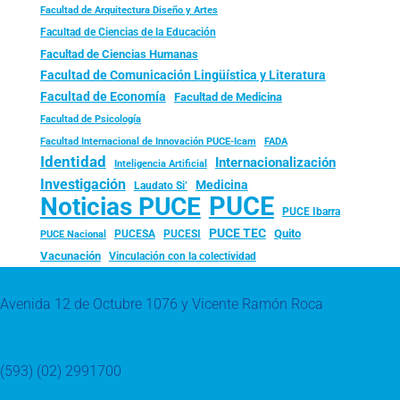
Facultad de Arquitectura Diseño y Artes
Facultad de Ciencias de la Educación
Facultad de Ciencias Humanas
Facultad de Comunicación Lingüística y Literatura
Facultad de Economía
Facultad de Medicina
Facultad de Psicología
FADA
Facultad Internacional de Innovación PUCE-Icam
Identidad
Internacionalización
Inteligencia Artificial
Investigación
Medicina
Laudato Si’
PUCE
Noticias PUCE
PUCE Ibarra
PUCE TEC
Quito
PUCESA
PUCESI
PUCE Nacional
Vacunación
Vinculación con la colectividad
Avenida 12 de Octubre 1076 y Vicente Ramón Roca
(593) (02) 2991700