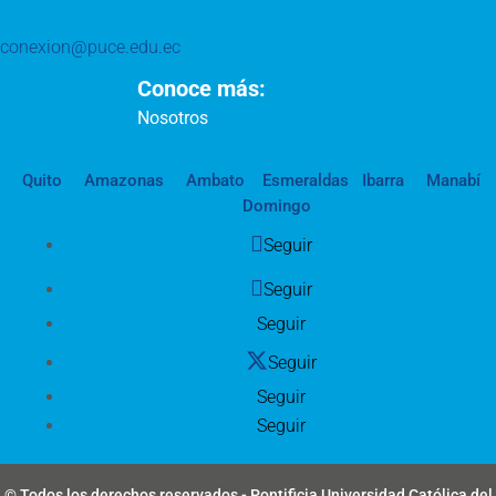
conexion@puce.edu.ec
Conoce más:
Nosotros
Quito
Amazonas
Ambato
Esmeraldas
Ibarra
Manabí
Domingo
Seguir
Seguir
Seguir
Seguir
Seguir
Seguir
© Todos los derechos reservados - Pontificia Universidad Católica del