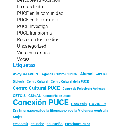
Descubre tu vocación
Lo más leído
PUCE en la comunidad
PUCE en los medios
PUCE investiga
PUCE transforma
Rector en los medios
Uncategorized
Vida en campus
Voces
Etiquetas
Alumni
#SoyDeLaPUCE
Agenda Centro Cultural
AUSJAL
Biología
Centro Cultural
Centro Cultural de la PUCE
Centro Cultural PUCE
Centro de Psicología Aplicada
CISeAL
CETCIS
Compañía de Jesús
Conexión PUCE
Convenio
COVID-19
Día Internacional de la Eliminación de la Violencia contra la
Mujer
Ecuador
Economía
Educación
Elecciones 2025