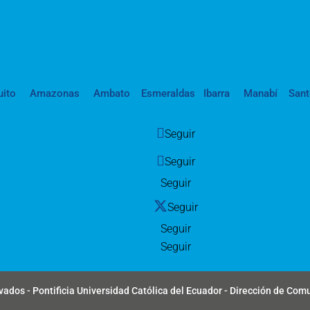
uito
Amazonas
Ambato
Esmeraldas
Ibarra
Manabí
San
Seguir
Seguir
Seguir
Seguir
Seguir
Seguir
ados - Pontificia Universidad Católica del Ecuador - Dirección de Com