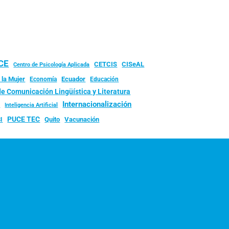
UCE
CISeAL
CETCIS
Centro de Psicología Aplicada
 la Mujer
Ecuador
Economía
Educación
de Comunicación Lingüística y Literatura
d
Internacionalización
Inteligencia Artificial
PUCE TEC
Quito
Vacunación
I