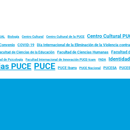
Centro Cultural P
JAL
Biología
Centro Cultural
Centro Cultural de la PUCE
Convenio
COVID-19
Día Internacional de la Eliminación de la Violencia contra
Facultad 
Facultad de Ciencias Humanas
acultad de Ciencias de la Educación
Identida
ad de Psicología
FADA
Facultad Internacional de Innovación PUCE-Icam
PUCE
ias PUCE
PUCE Ibarra
PUCESA
PUCES
PUCE Nacional