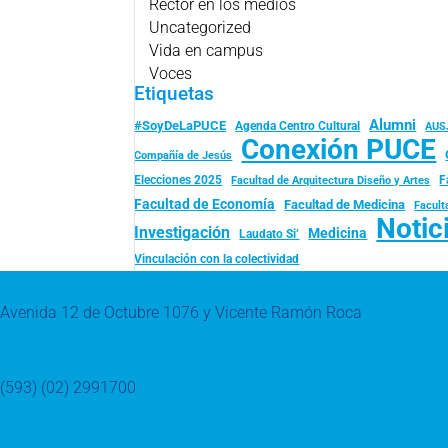
Rector en los medios
Uncategorized
Vida en campus
Voces
Etiquetas
Alumni
#SoyDeLaPUCE
Agenda Centro Cultural
AUS
Conexión PUCE
Compañía de Jesús
Elecciones 2025
F
Facultad de Arquitectura Diseño y Artes
Facultad de Economía
Facultad de Medicina
Facult
Notic
Investigación
Medicina
Laudato Si’
Vinculación con la colectividad
Avenida 12 de Octubre 1076 y Vicente Ramón Roca
(593) (02) 2991700