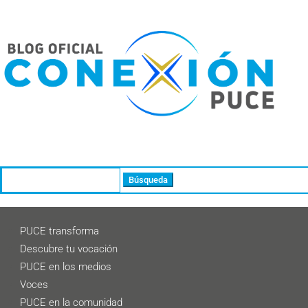
Buscar:
PUCE transforma
Descubre tu vocación
PUCE en los medios
Voces
PUCE en la comunidad