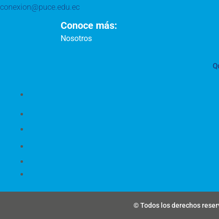
conexion@puce.edu.ec
Conoce más:
Nosotros
Q
© Todos los derechos reserv