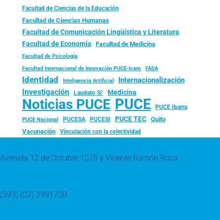
Facultad de Ciencias de la Educación
Facultad de Ciencias Humanas
Facultad de Comunicación Lingüística y Literatura
Facultad de Economía
Facultad de Medicina
Facultad de Psicología
FADA
Facultad Internacional de Innovación PUCE-Icam
Identidad
Internacionalización
Inteligencia Artificial
Investigación
Medicina
Laudato Si’
PUCE
Noticias PUCE
PUCE Ibarra
PUCE TEC
Quito
PUCESA
PUCESI
PUCE Nacional
Vacunación
Vinculación con la colectividad
Avenida 12 de Octubre 1076 y Vicente Ramón Roca
(593) (02) 2991700