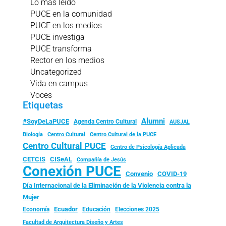
Lo más leído
PUCE en la comunidad
PUCE en los medios
PUCE investiga
PUCE transforma
Rector en los medios
Uncategorized
Vida en campus
Voces
Etiquetas
Alumni
#SoyDeLaPUCE
Agenda Centro Cultural
AUSJAL
Biología
Centro Cultural
Centro Cultural de la PUCE
Centro Cultural PUCE
Centro de Psicología Aplicada
CISeAL
CETCIS
Compañía de Jesús
Conexión PUCE
Convenio
COVID-19
Día Internacional de la Eliminación de la Violencia contra la
Mujer
Ecuador
Economía
Educación
Elecciones 2025
Facultad de Arquitectura Diseño y Artes