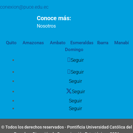
conexion@puce.edu.ec
Conoce más:
Nosotros
Quito
Amazonas
Ambato
Esmeraldas
Ibarra
Manabí
Domingo
Seguir
Seguir
Seguir
Seguir
Seguir
Seguir
© Todos los derechos reservados - Pontificia Universidad Católica del