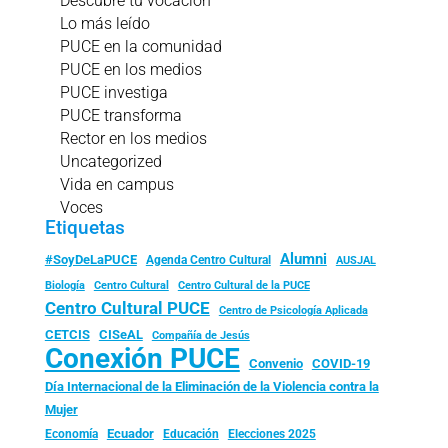
Descubre tu vocación
Lo más leído
PUCE en la comunidad
PUCE en los medios
PUCE investiga
PUCE transforma
Rector en los medios
Uncategorized
Vida en campus
Voces
Etiquetas
Alumni
#SoyDeLaPUCE
Agenda Centro Cultural
AUSJAL
Biología
Centro Cultural
Centro Cultural de la PUCE
Centro Cultural PUCE
Centro de Psicología Aplicada
CISeAL
CETCIS
Compañía de Jesús
Conexión PUCE
Convenio
COVID-19
Día Internacional de la Eliminación de la Violencia contra la
Mujer
Ecuador
Economía
Educación
Elecciones 2025