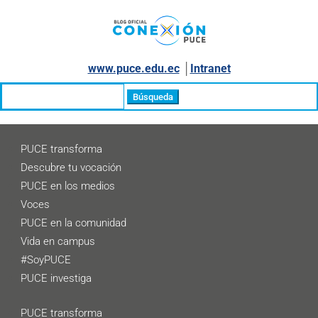
www.puce.edu.ec
│
Intranet
Buscar:
PUCE transforma
Descubre tu vocación
PUCE en los medios
Voces
PUCE en la comunidad
Vida en campus
#SoyPUCE
PUCE investiga
PUCE transforma