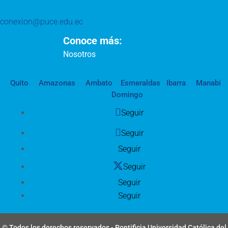
conexion@puce.edu.ec
Conoce más:
Nosotros
Quito
Amazonas
Ambato
Esmeraldas
Ibarra
Manabí
Domingo
Seguir
Seguir
Seguir
Seguir
Seguir
Seguir
© Todos los derechos reservados - Pontificia Universidad Católica del