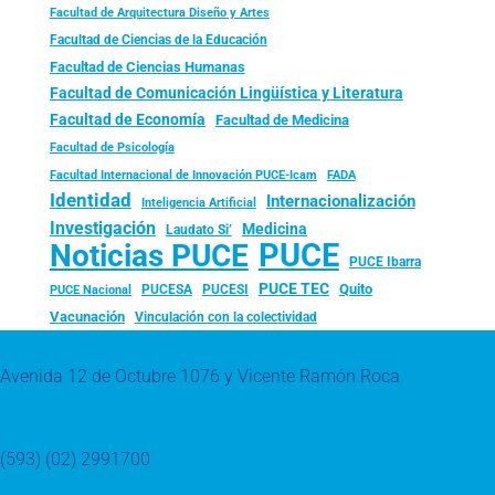
Facultad de Arquitectura Diseño y Artes
Facultad de Ciencias de la Educación
Facultad de Ciencias Humanas
Facultad de Comunicación Lingüística y Literatura
Facultad de Economía
Facultad de Medicina
Facultad de Psicología
FADA
Facultad Internacional de Innovación PUCE-Icam
Identidad
Internacionalización
Inteligencia Artificial
Investigación
Medicina
Laudato Si’
PUCE
Noticias PUCE
PUCE Ibarra
PUCE TEC
Quito
PUCESA
PUCESI
PUCE Nacional
Vacunación
Vinculación con la colectividad
Avenida 12 de Octubre 1076 y Vicente Ramón Roca
(593) (02) 2991700