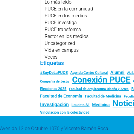
Lo más leído
PUCE en la comunidad
PUCE en los medios
PUCE investiga
PUCE transforma
Rector en los medios
Uncategorized
Vida en campus
Voces
Etiquetas
Alumni
#SoyDeLaPUCE
Agenda Centro Cultural
AUS
Conexión PUCE
Compañía de Jesús
Elecciones 2025
F
Facultad de Arquitectura Diseño y Artes
Facultad de Economía
Facultad de Medicina
Facult
Notic
Investigación
Medicina
Laudato Si’
Vinculación con la colectividad
Avenida 12 de Octubre 1076 y Vicente Ramón Roca