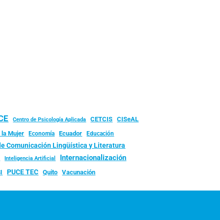
UCE
CISeAL
CETCIS
Centro de Psicología Aplicada
 la Mujer
Ecuador
Economía
Educación
de Comunicación Lingüística y Literatura
d
Internacionalización
Inteligencia Artificial
PUCE TEC
Quito
Vacunación
I