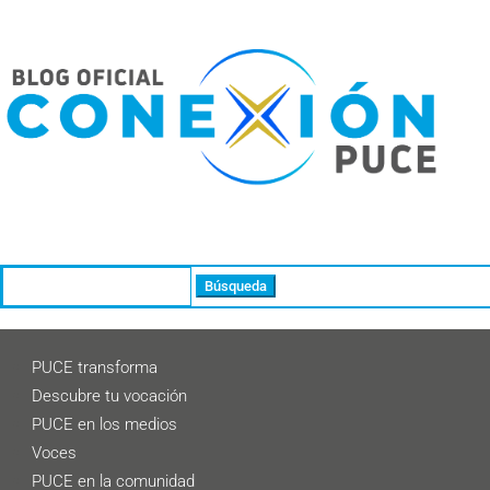
Buscar:
PUCE transforma
Descubre tu vocación
PUCE en los medios
Voces
PUCE en la comunidad