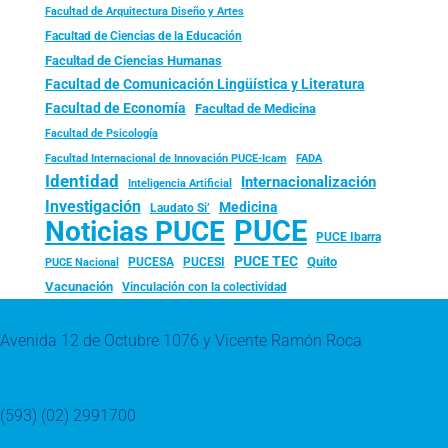
Facultad de Arquitectura Diseño y Artes
Facultad de Ciencias de la Educación
Facultad de Ciencias Humanas
Facultad de Comunicación Lingüística y Literatura
Facultad de Economía
Facultad de Medicina
Facultad de Psicología
FADA
Facultad Internacional de Innovación PUCE-Icam
Identidad
Internacionalización
Inteligencia Artificial
Investigación
Medicina
Laudato Si’
PUCE
Noticias PUCE
PUCE Ibarra
PUCE TEC
Quito
PUCESA
PUCESI
PUCE Nacional
Vacunación
Vinculación con la colectividad
Avenida 12 de Octubre 1076 y Vicente Ramón Roca
(593) (02) 2991700