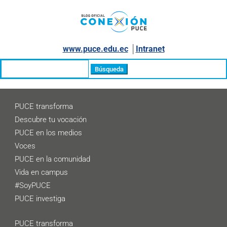
www.puce.edu.ec
│
Intranet
Buscar:
PUCE transforma
Descubre tu vocación
PUCE en los medios
Voces
PUCE en la comunidad
Vida en campus
#SoyPUCE
PUCE investiga
PUCE transforma