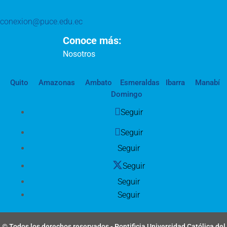
conexion@puce.edu.ec
Conoce más:
Nosotros
Quito
Amazonas
Ambato
Esmeraldas
Ibarra
Manabí
Domingo
Seguir
Seguir
Seguir
Seguir
Seguir
Seguir
© Todos los derechos reservados - Pontificia Universidad Católica del