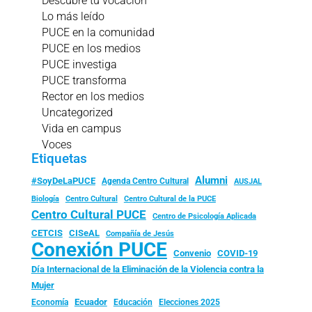
Descubre tu vocación
Lo más leído
PUCE en la comunidad
PUCE en los medios
PUCE investiga
PUCE transforma
Rector en los medios
Uncategorized
Vida en campus
Voces
Etiquetas
Alumni
#SoyDeLaPUCE
Agenda Centro Cultural
AUSJAL
Biología
Centro Cultural
Centro Cultural de la PUCE
Centro Cultural PUCE
Centro de Psicología Aplicada
CISeAL
CETCIS
Compañía de Jesús
Conexión PUCE
Convenio
COVID-19
Día Internacional de la Eliminación de la Violencia contra la
Mujer
Ecuador
Economía
Educación
Elecciones 2025