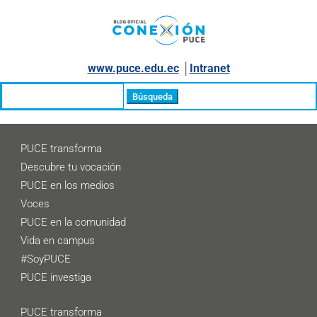
www.puce.edu.ec
│
Intranet
Buscar:
PUCE transforma
Descubre tu vocación
PUCE en los medios
Voces
PUCE en la comunidad
Vida en campus
#SoyPUCE
PUCE investiga
PUCE transforma