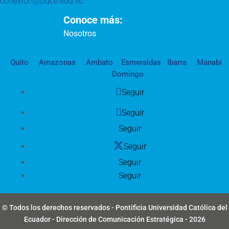
conexion@puce.edu.ec
Conoce más:
Nosotros
Quito
Amazonas
Ambato
Esmeraldas
Ibarra
Manabí
Domingo
Seguir
Seguir
Seguir
Seguir
Seguir
Seguir
© Todos los derechos reservados - Pontificia Universidad Católica del
Ecuador - Dirección de Comunicación Estratégica - 2026