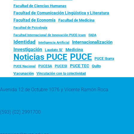
Facultad de Ciencias Humanas
Facultad de Comunicación Lingüística y Literatura
Facultad de Economía
Facultad de Medicina
Facultad de Psicología
FADA
Facultad Internacional de Innovación PUCE-Icam
Identidad
Internacionalización
Inteligencia Artificial
Investigación
Medicina
Laudato Si’
PUCE
Noticias PUCE
PUCE Ibarra
PUCE TEC
Quito
PUCESA
PUCESI
PUCE Nacional
Vacunación
Vinculación con la colectividad
Avenida 12 de Octubre 1076 y Vicente Ramón Roca
(593) (02) 2991700