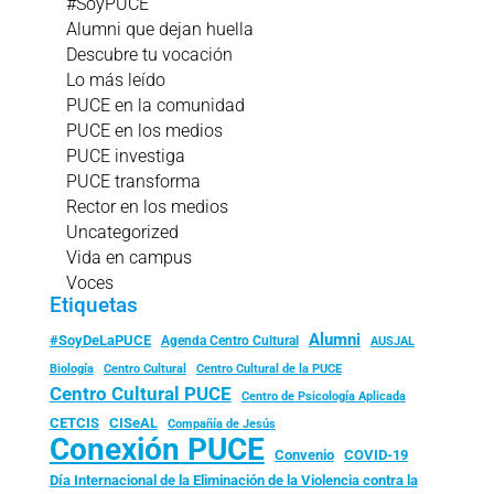
#SoyPUCE
Alumni que dejan huella
Descubre tu vocación
Lo más leído
PUCE en la comunidad
PUCE en los medios
PUCE investiga
PUCE transforma
Rector en los medios
Uncategorized
Vida en campus
Voces
Etiquetas
Alumni
#SoyDeLaPUCE
Agenda Centro Cultural
AUSJAL
Biología
Centro Cultural
Centro Cultural de la PUCE
Centro Cultural PUCE
Centro de Psicología Aplicada
CISeAL
CETCIS
Compañía de Jesús
Conexión PUCE
Convenio
COVID-19
Día Internacional de la Eliminación de la Violencia contra la