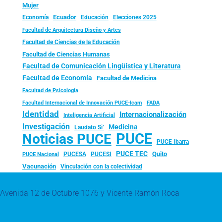
Mujer
Ecuador
Economía
Educación
Elecciones 2025
Facultad de Arquitectura Diseño y Artes
Facultad de Ciencias de la Educación
Facultad de Ciencias Humanas
Facultad de Comunicación Lingüística y Literatura
Facultad de Economía
Facultad de Medicina
Facultad de Psicología
FADA
Facultad Internacional de Innovación PUCE-Icam
Identidad
Internacionalización
Inteligencia Artificial
Investigación
Medicina
Laudato Si’
PUCE
Noticias PUCE
PUCE Ibarra
PUCE TEC
Quito
PUCESA
PUCESI
PUCE Nacional
Vacunación
Vinculación con la colectividad
Avenida 12 de Octubre 1076 y Vicente Ramón Roca