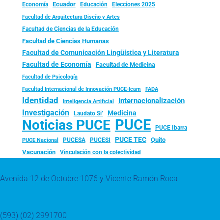
Ecuador
Economía
Educación
Elecciones 2025
Facultad de Arquitectura Diseño y Artes
Facultad de Ciencias de la Educación
Facultad de Ciencias Humanas
Facultad de Comunicación Lingüística y Literatura
Facultad de Economía
Facultad de Medicina
Facultad de Psicología
FADA
Facultad Internacional de Innovación PUCE-Icam
Identidad
Internacionalización
Inteligencia Artificial
Investigación
Medicina
Laudato Si’
PUCE
Noticias PUCE
PUCE Ibarra
PUCE TEC
Quito
PUCESA
PUCESI
PUCE Nacional
Vacunación
Vinculación con la colectividad
Avenida 12 de Octubre 1076 y Vicente Ramón Roca
(593) (02) 2991700