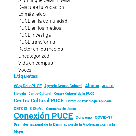
Alumni que dejan huella
Descubre tu vocación
Lo más leído
PUCE en la comunidad
PUCE en los medios
PUCE investiga
PUCE transforma
Rector en los medios
Uncategorized
Vida en campus
Voces
Etiquetas
Alumni
#SoyDeLaPUCE
Agenda Centro Cultural
AUSJAL
Biología
Centro Cultural
Centro Cultural de la PUCE
Centro Cultural PUCE
Centro de Psicología Aplicada
CISeAL
CETCIS
Compañía de Jesús
Conexión PUCE
Convenio
COVID-19
Día Internacional de la Eliminación de la Violencia contra la
Mujer