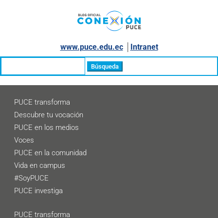
www.puce.edu.ec
│
Intranet
Buscar:
PUCE transforma
Descubre tu vocación
PUCE en los medios
Voces
PUCE en la comunidad
Vida en campus
#SoyPUCE
PUCE investiga
PUCE transforma